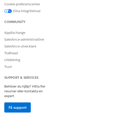
LÖSTE DENNA ARTIKEL DITT PROBLEM?
Cookie-preferenscenter
Berätta för oss vad vi kan förbättra!
Dina integritetsval
Ja
Nej
COMMUNITY
AppExchange
Salesforce-administratörer
Salesforce-utvecklare
Trailhead
Utbildning
Trust
SUPPORT & SERVICES
Behöver du hjälp? Hitta fler
resurser eller kontakta en
expert.
Få support