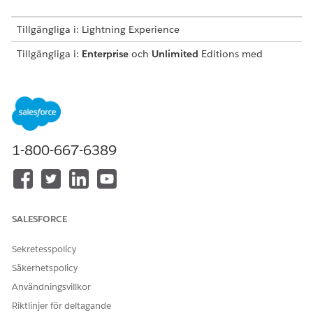
Tillgängliga i: Lightning Experience
Tillgängliga i:
Enterprise
och
Unlimited
Editions med
tilläggslicensen Life Sciences Cloud för kundengagemang
och det hanterade paketet Life Sciences Kundengagemang.
ANVÄNDARBEHÖRIGHETER SOM KRÄVS FÖR ATT
Skapa en tidsperiod:
Behörighetsuppsättningen
1-800-667-6389
Life Sciences Commercial
Admin
Sök fram och öppna
Tidsperiod
i Appstartaren.
Klicka på
Ny
.
Ange ett namn på tidsperioden, till exempel
.
SALESFORCE
Q4
Välj startdatum och tid samt slutdatum och tid för
aktivitetsplanen.
Sekretesspolicy
Spara dina ändringar.
Säkerhetspolicy
Användningsvillkor
Riktlinjer för deltagande