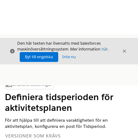
Den här texten har översatts med Salesforces
maskinöversättningssystem. Mer information
här
.
Stäng
Stäng
Stäng
Byt till engelska
Inte nu
Innehållsförteckningar
Visa innehållsförteckning
Definiera tidsperioden för
aktivitetsplanen
För att hjälpa till att definiera varaktigheten för en
aktivitetsplan, konfigurera en post för Tidsperiod.
VERSIONER SOM KRÄVS