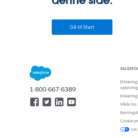
denne side.
Gå til Start
SALESFO
Erklæring
oplysning
1-800-667-6389
Erklæring
Vilkår fo
Retningsli
Cookie-p
Uw 