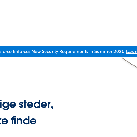
sforce Enforces New Security Requirements in Summer 2026
Læs 
ige steder,
e finde