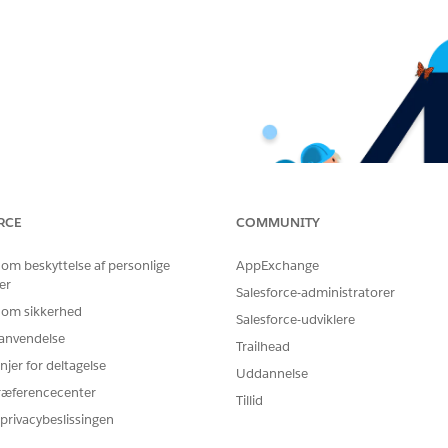
RCE
COMMUNITY
 om beskyttelse af personlige
AppExchange
er
Salesforce-administratorer
 om sikkerhed
Salesforce-udviklere
r anvendelse
Trailhead
njer for deltagelse
Uddannelse
ræferencecenter
Tillid
privacybeslissingen