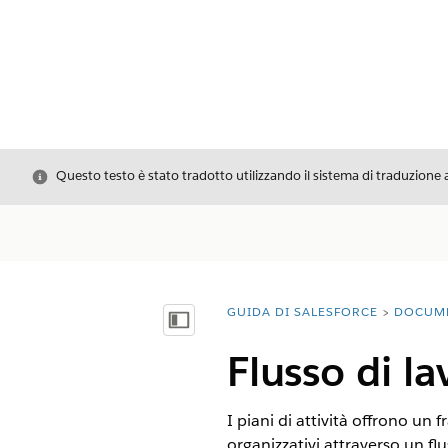
Chiudi
Questo testo è stato tradotto utilizzando il sistema di traduzione 
GUIDA DI SALESFORCE
DOCUM
Ti trovi qui:
Mostra sommario
Flusso di la
I piani di attività offrono un 
organizzativi attraverso un fl