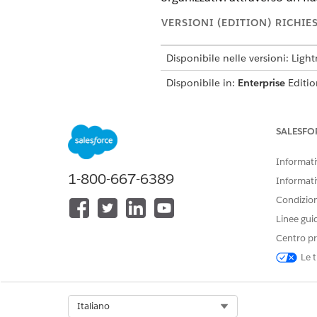
VERSIONI (EDITION) RICHIE
Disponibile nelle versioni: Ligh
Disponibile in:
Enterprise
Editio
gestito Life Sciences Customer
SALESFO
Informativ
1-800-667-6389
Informati
Condizioni
Linee gui
Centro pr
Le t
Select Org
Italiano