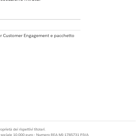
per Customer Engagement e pacchetto
prietà dei rispettivi titolari.
ale sociale 10.000 euro - Numero REA MI-1785731 P.IVA