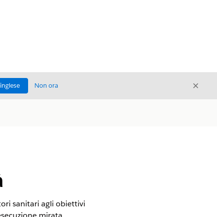
Chiud
'inglese
Non ora
Chiudi
à
ri sanitari agli obiettivi
 esecuzione mirata.