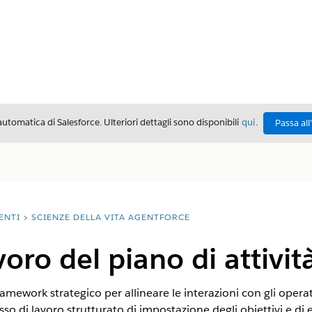
automatica di Salesforce. Ulteriori dettagli sono disponibili
qui
.
Passa all
ENTI
SCIENZE DELLA VITA AGENTFORCE
voro del piano di attivit
framework strategico per allineare le interazioni con gli operato
usso di lavoro strutturato di impostazione degli obiettivi e di