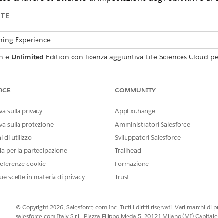
STE
tning Experience
n e
Unlimited
Edition con licenza aggiuntiva Life Sciences Cloud 
 Engagement.
RCE
COMMUNITY
a sulla privacy
AppExchange
va sulla protezione
Amministratori Salesforce
 di utilizzo
Sviluppatori Salesforce
da per la partecipazione
Trailhead
eferenze cookie
Formazione
ue scelte in materia di privacy
Trust
© Copyright 2026, Salesforce.com Inc. Tutti i diritti riservati. Vari marchi di pro
salesforce.com Italy S.r.l., Piazza Filippo Meda 5, 20121 Milano (MI) Capit