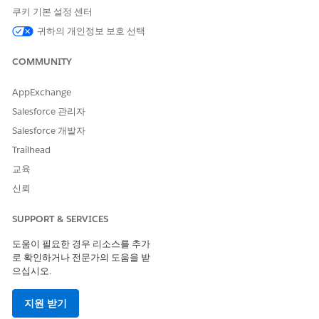
활동 유형 및 상호 작용 채널을 선택합니다. 마지막으로 해당 활동
쿠키 기본 설정 센터
에 가중치를 할당하여 영향력이 큰 상호 작용의 우선 순위를 지정하
는 데 필요한 유연성을 제공합니다.
귀하의 개인정보 보호 선택
계획 검토 및 승인
COMMUNITY
초기 계획이 생성되면 엄격한 검토 프로세스를 거칩니다. 현장 담당
AppExchange
자는 할당된 대상을 평가하고 사전 정의된 허용 범위 내에서 수정
Salesforce 관리자
사항을 제안한 다음, 관리자가 필요한 조정을 수행하면서 유효성을
검사합니다. 마지막으로 활동 계획 관리자가 최종 검토를 수행하여
Salesforce 개발자
향후 주기에 대한 계획을 구체화하고 활성화합니다.
Trailhead
교육
계획 실행 및 진행 상황 보기
신뢰
계획이 승인되면 현장 담당자가 적시에 적절한 활동이 적절한 목표
에 도달하도록 하면서 헬스케어 전문가(HCP)와 소통하기 시작합니
SUPPORT & SERVICES
다. 이 워크플로는 조직 목표를 직접 파악하여 담당자가 다음 방문
의 우선 순위를 지정할 HCP를 결정하는 데 도움이 되는 실천 가능
도움이 필요한 경우 리소스를 추가
한 권장 사항을 제공합니다. 또한 통합 시각화 및 시기 적절한 진행
로 확인하거나 전문가의 도움을 받
률 지표를 사용하면 사용자가 완료된 활동, 예약된 과업, 전반적인
으십시오.
목표 달성률을 식별하여 성과를 모니터링할 수 있습니다.
지원 받기