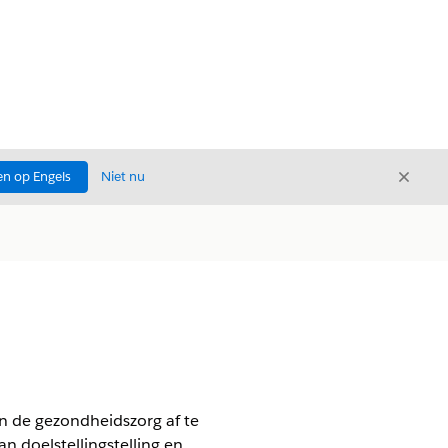
Sluite
n op Engels
Niet nu
Sluiten
in de gezondheidszorg af te
 doelstellingstelling en