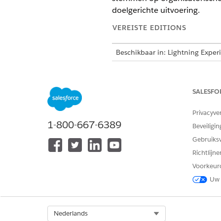
doelgerichte uitvoering.
VEREISTE EDITIONS
Beschikbaar in: Lightning Exper
Beschikbaar in:
Enterprise
en
Un
en het beheerde pakket Life S
SALESFO
Privacyve
1-800-667-6389
Beveiligin
Gebruiks
Richtlijn
Voorkeur
Uw 
Select Org
Nederlands