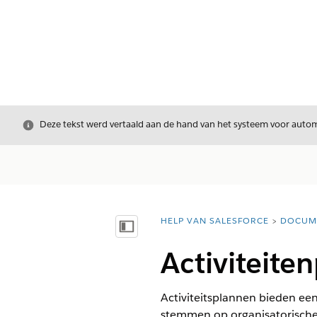
Sluiten
Deze tekst werd vertaald aan de hand van het systeem voor automa
HELP VAN SALESFORCE
DOCUM
U bent hier:
Inhoudsopgave weergeven
Activiteit
Activiteitsplannen bieden een
stemmen op organisatorische 