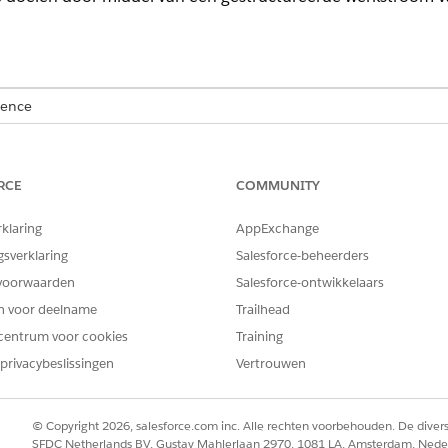
ience
limited
Edition met Life Sciences Cloud, Life Sciences Cloud voor
ciences Customer Engagement.
RCE
COMMUNITY
rklaring
AppExchange
gsverklaring
Salesforce-beheerders
voorwaarden
Salesforce-ontwikkelaars
en voor deelname
Trailhead
centrum voor cookies
Training
privacybeslissingen
Vertrouwen
© Copyright 2026, salesforce.com inc. Alle rechten voorbehouden. De dive
SFDC Netherlands BV, Gustav Mahlerlaan 2970, 1081 LA, Amsterdam, Nede