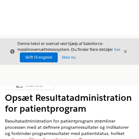
Denne tekst er oversat ved hjælp af Salesforce-
maskinoversættelsessystem. Du finder flere detaljer
her
.
Luk
Luk
Luk
Skift til engelsk
Ikke nu
Indhold
Vis indholdsfortegnelse
Opsæt Resultatadministration
for patientprogram
Resultatadministration for patientprogram strømliner
processen med at definere programresultater og indikatorer
og forbinder programresultater med patientstatus, hvilket