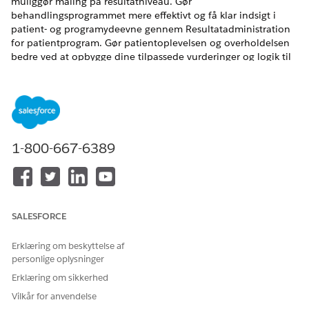
muliggør måling på resultatniveau. Gør
behandlingsprogrammet mere effektivt og få klar indsigt i
patient- og programydeevne gennem Resultatadministration
for patientprogram. Gør patientoplevelsen og overholdelsen
bedre ved at opbygge dine tilpassede vurderinger og logik til
at beregne indikatorresultater og evaluere resultater for at
justere patientprogrammer.
Resultatadministration for patientprogram udnytter styrken
fra Einsteins genererende AI til at generere programmet og
patientresultatoversigten. Disse sammendrag styrker
1-800-667-6389
programemner og patientservicemedarbejdere med kritiske
indsigter, så de kan identificere og håndtere afvigelser fra
forventede resultater tidligt. Denne proaktive tilgang sikrer, at
patienter forbliver på sporet for at nå deres mål og forbedrer
den generelle programsucces.
SALESFORCE
Med Resultatadministration for patientprogram kan du:
Erklæring om beskyttelse af
Evaluer program- og patientydeevne
personlige oplysninger
Gør programpåvirkningen bedre
Gør programmerings- og patientresultater bedre
Erklæring om sikkerhed
Gør patientengagement, overholdelse og tilfredshed
Vilkår for anvendelse
bedre