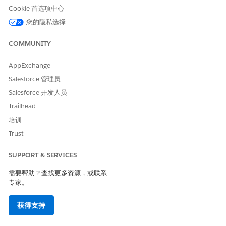
Salesforce 的 Einstein 生成式 AI 使计划潜在客户能够获取有关计
Cookie 首选项中心
划结果的见解性汇总，从而清楚地了解在特定时期内计划相对于定
您的隐私选择
义的结果的表现。这些汇总有助于计划潜在客户识别表现不佳的计
划，并采取预防措施来降低风险。此外，它们支持明智的决策，以
COMMUNITY
实现更好的计划结果。
AppExchange
使用 Einstein 生成式 AI 生成患者结果汇总
Salesforce 管理员
借助 Salesforce 的 Einstein 生成式 AI 功能，患者服务代表可以获
Salesforce 开发人员
得对单个患者表现和参与的见解性总结，并根据定义的结果和周期
清楚地了解患者的表现。此汇总有助于患者服务代表识别患者表
Trailhead
现，并提高患者参与度和依从性。它还有助于确定患者从护理计划
培训
中辍学率，并帮助预防此类病例。
Trust
患者计划结果管理的用户角色
患者计划结果管理有两种类型的活动。使用患者计划结果管理的
SUPPORT & SERVICES
最佳方法是使用不同的用户角色划分和征服这些活动类型。
需要帮助？查找更多资源，或联系
患者计划结果管理用户的权限集
专家。
要开始使用患者计划结果管理，请根据用户简档所需的访问权限
级别分配权限集。
获得支持
患者计划结果管理数据模型和权限