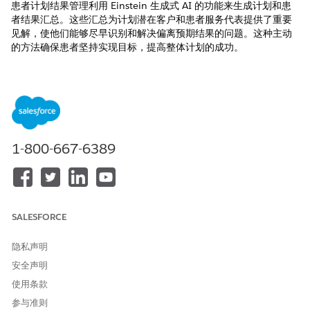
患者计划结果管理利用 Einstein 生成式 AI 的功能来生成计划和患
者结果汇总。这些汇总为计划潜在客户和患者服务代表提供了重要
见解，使他们能够尽早识别和解决偏离预期结果的问题。这种主动
的方法确保患者坚持实现目标，提高整体计划的成功。
通过患者计划结果管理，您可以：
评估计划和患者表现
提高计划效率
改善计划和患者结果
提高患者参与度、依从性和满意度
1-800-667-6389
降低患者下车风险
以下是患者计划结果管理的一些关键产品。
患者支持计划控制台应用程序
SALESFORCE
患者支持计划有一个控制台应用程序，作为计划潜在客户和患者服
务代表的一站式商店。该应用程序集中了所有相关功能，可轻松访
隐私声明
问和管理。您还可以配置该应用程序来满足您的特定业务需求，从
安全声明
而提高整体效率和有效性。
使用条款
使用 Einstein 生成式 AI 生成项目结果汇总
参与准则