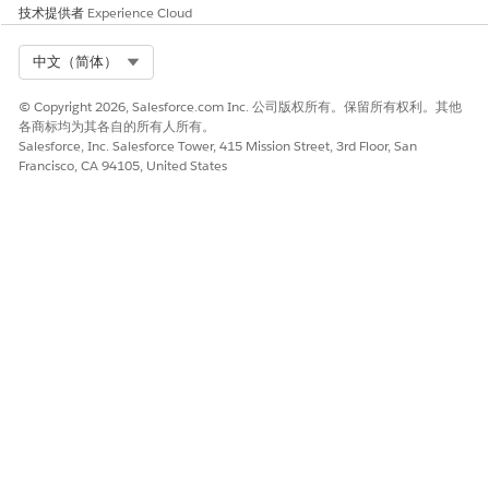
患者计划结果管理使用各种对象来捕获计划结果和评测。计划潜
技术提供者
Experience Cloud
在客户定义计划结果和指标，并将患者进展与计划结果联系起
来。个案经理与患者合作，并捕获患者报告的结果。
Select Org
中文（简体）
自定义结果和指标实体的选项列表值
© Copyright 2026, Salesforce.com Inc. 公司版权所有。保留所有权利。其他
自定义选项列表值，使个案经理更容易选择适当的选项。
各商标均为其各自的所有人所有。
为患者计划结果管理添加或管理数据
Salesforce, Inc. Salesforce Tower, 415 Mission Street, 3rd Floor, San
Francisco, CA 94105, United States
为帮助用户充分利用患者计划结果管理，使用必要数据配置贵组
织。添加护理计划和护理计划登记者，定义结果和指标，并计算
指标结果和当事人指标结果。
指标结果计算流
使用患者计划结果管理来衡量护理计划级别的结果。为了获得一
致和实时的结果，计划潜在客户可以创建流来计算指标结果。
患者支持计划控制台应用程序
Life Sciences Cloud 中的患者支持计划控制台应用程序是患者
服务代表和计划潜在客户的一站式商店，用于监控护理计划和护
理计划登记者的不同方面。计划潜在客户和患者服务代表可以根
据需要自定义此应用程序，并可以通过此应用程序访问患者支持
计划的功能来有效管理他们的日常任务。
适用于患者计划结果管理的 Einstein 生成式 AI