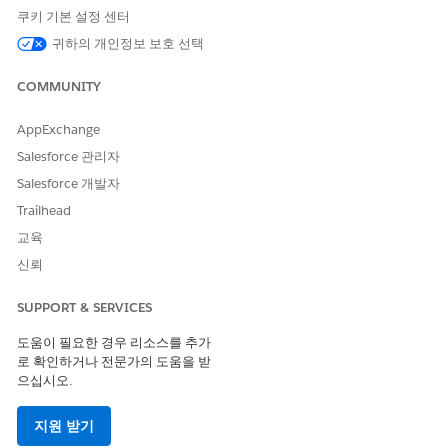
쿠키 기본 설정 센터
기간
귀하의 개인정보 보호 선택
결과 활동
유형
COMMUNITY
지표 할당 개체에 대한 개체 관리 설정에서 Fields and
Relationships(필드 및 관계)로 이동합니다.
AppExchange
Indicator Assignment Type(지표 할당 유형)
을 선택합니다.
Salesforce 관리자
Indicator Assignment Type Picklist Values(지표 할당 유형 선
택 목록 값) 섹션에서
New(새로 만들기)
를 선택합니다.
Salesforce 개발자
(결과) 및
(진료 프로그램)을 입력합니
Outcome
Care Program
Trailhead
다. 각 값을 해당하는 줄에 입력합니다.
교육
신뢰
SUPPORT & SERVICES
비즈니스상의 필요에 따라 원하는 값을 구성할 수 있지
노트
도움이 필요한 경우 리소스를 추가
만, 참가자 프로그램 결과 관리 데이터 모델은 진료 프로그램
로 확인하거나 전문가의 도움을 받
및 결과 수준에서 지표 결과의 계산을 지원합니다.
으십시오.
지원 받기
변경 사항을 저장합니다.