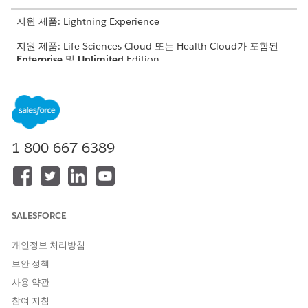
지원 제품: Lightning Experience
지원 제품: Life Sciences Cloud 또는 Health Cloud가 포함된
Enterprise
및
Unlimited
Edition
필요한 사용자 권한
지표 할당, 지표 정의, 결과, 결
참가자 프로그램 결과 관리 권
과 활동 편집:
한 집합
1-800-667-6389
다음 Salesforce 개체와 그 필드에 대한 선택 목록 값을 포함해야 합
니다.
개체
필드
SALESFORCE
지표 할당
지표 할당 유형
개인정보 처리방침
상태
보안 정책
지표 정의
상태
사용 약관
결과
상태
참여 지침