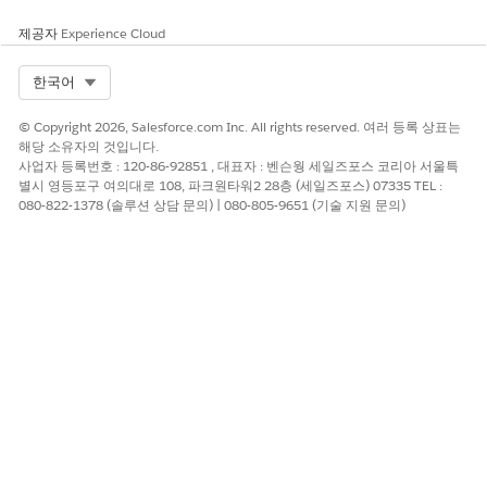
지표 할당 개체의 지표 할당 유형 필드에 대한 선택 목록 값을
구성했습니다.
제공자
Experience Cloud
같은 방식으로 결과 활동 개체의 유형 필드에 대한 결과 및 진료
프로그램 값을 추가합니다.
Select Org
한국어
같은 방식으로 테이블에 언급된 모든 필드에 대한 선택 목록 값
을 구성합니다.
© Copyright 2026, Salesforce.com Inc. All rights reserved. 여러 등록 상표는
해당 소유자의 것입니다.
사업자 등록번호 : 120-86-92851 , 대표자 : 벤슨웡 세일즈포스 코리아 서울특
별시 영등포구 여의대로 108, 파크원타워2 28층 (세일즈포스) 07335 TEL :
080-822-1378 (솔루션 상담 문의) | 080-805-9651 (기술 지원 문의)
이 기사를 통해 문제를 해결했습니까?
개선을 위한 의견을 보내주세요.
예
아니요