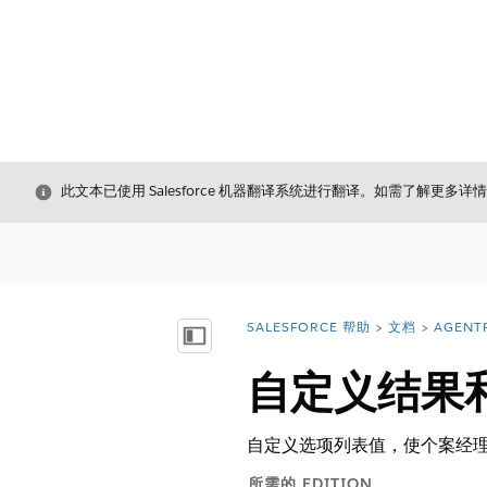
关闭
此文本已使用 Salesforce 机器翻译系统进行翻译。如需了解更多详
SALESFORCE 帮助
文档
AGENT
您在此处：
显示目录
自定义结果
自定义选项列表值，使个案经
所需的 EDITION