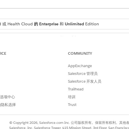
 或 Health Cloud
的 Enterprise
和
Unlimited
Edition
所需用户权限
结果活动：
患者计划结果管理权限集
RCE
COMMUNITY
e 对象及其字段的选项列表值。
AppExchange
字段
Salesforce 管理员
Salesforce 开发人员
指标分配类型
Trailhead
状态
 首选项中心
培训
状态
的隐私选择
Trust
状态
© Copyright 2026, Salesforce.com Inc. 公司版权所有。保留所
术语
Salesforce, Inc. Salesforce Tower, 415 Mission Street, 3rd Floor, San Francis