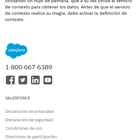
utilizando un flujo de pantalla, que a su vez utiliza el servicio
de contexto para obtener los datos. Antes de que el servicio
de contexto realice su magia, debe activar la definición de
contexto.
EDICIONES NECESARIAS
Disponible en: Lightning Experience
Disponible en: Ediciones
Enterprise
y
Unlimited
con
licencias Health Cloud o Life Sciences Cloud, Plataforma
1-800-667-6389
Einstein GPT y Generador de solicitudes Einstein GPT
Gestión de resultados de programa de pacientes incluye dos
definiciones de contexto predefinidas,
CareProgramOutcomeSummary y PatientOutcomeSummary,
que permiten la recuperación y el consumo eficientes de
SALESFORCE
datos en el resumen de resultados de programa y paciente.
Declaración de privacidad
Declaración de seguridad
Condiciones de uso
Directrices de participación
No puede modificar o eliminar las
IMPORTANTE