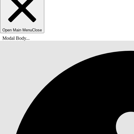
Open Main Menu
Close
Modal Body...
Вы находитесь здесь:
Справка Salesforce
Документы
Agentforce Life Sciences