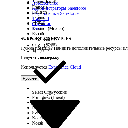
Английский
AppExchange
Français
См. также:
Администраторы Salesforce
Deutsch
Разработчики Salesforce
Справка Salesforce: Контекстная служба
Italiano
Trailhead
日本語
Обучение
Español (México)
Trust
Español
ЭТА СТАТЬЯ РЕШИЛА ВАШУ ПРОБЛЕМУ?
SUPPORT & SERVICES
中文（简体）
Оставьте свой отзыв, чтобы мы могли стать лучше!
中文（繁體）
Нужна помощь? Найдите дополнительные ресурсы или
한국어
Получить поддержку
Используется
Experience Cloud
Русский
Select Org
Русский
Português (Brasil)
Suomi
Dansk
Svenska
Nederlands
Norsk