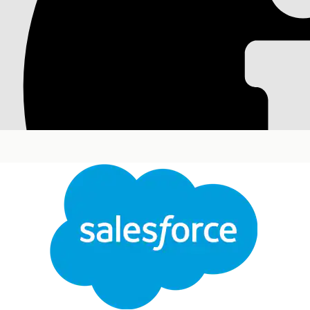
Понимание и включе
Управление результатами программы пациента исполь
результатов пациента и программы. Эти сводки создаю
службу для извлечения данных. Прежде чем контекст
Требуемые версии
Доступно в версиях: Lightning Experience
Доступно в версиях: Лицензии
Enterprise
и
Unlimit
надстройки платформы Einstein GPT и Конструктора
Управление результатами программы пациента содерж
CareProgramOutcomeSummary и PatientOutcomeSum
в сводке результатов программы и пациента.
Важно!
Определения контекста CareProgramOutcomeSummar