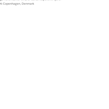
604 Copenhagen, Denmark
prette
æs
ediger
et
prette