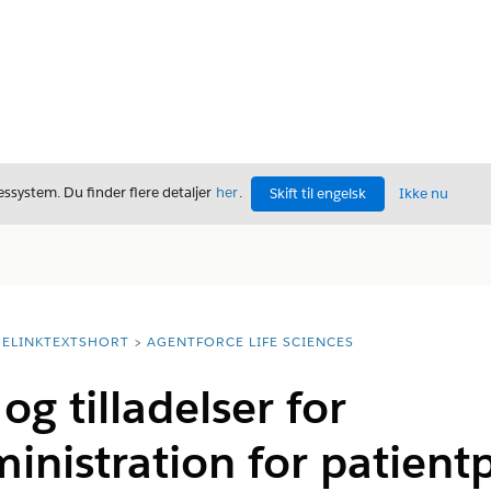
ssystem. Du finder flere detaljer
her
.
Skift til engelsk
Ikke nu
ELINKTEXTSHORT
AGENTFORCE LIFE SCIENCES
g tilladelser for
inistration for patien