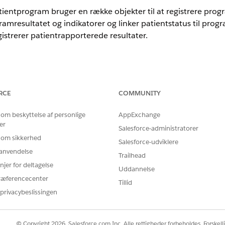
tientprogram bruger en række objekter til at registrere prog
mresultatet og indikatorer og linker patientstatus til prog
istrerer patientrapporterede resultater.
nce
RCE
COMMUNITY
imited
Edition med Life Sciences Cloud eller Health Cloud
 om beskyttelse af personlige
AppExchange
der bruges i Resultatadministration for patientprogram og d
er
Salesforce-administratorer
 om sikkerhed
Salesforce-udviklere
FORMÅL
ADG
r anvendelse
Trailhead
njer for deltagelse
Forretningskonti repræsenterer
Læs
Uddannelse
organisationer, der er involveret i din
ræferencecenter
Tillid
forretning, og personkonti repræsenterer
privacybeslissingen
patienter.
Repræsenterer et sæt aktiviteter, f.eks. en
Læs
patientbehandling, finansiel hjælp,
© Copyright 2026, Salesforce.com Inc. Alle rettigheder forbeholdes. Forskell