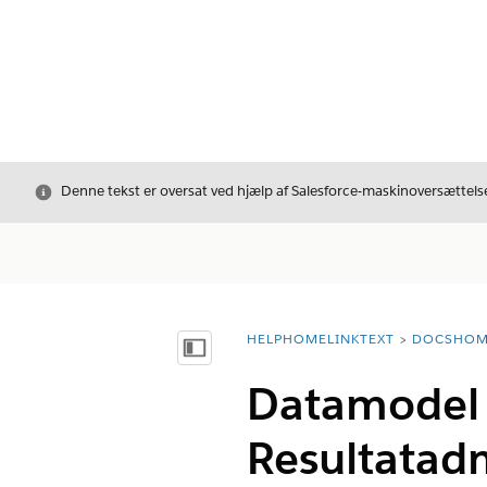
Luk
Denne tekst er oversat ved hjælp af Salesforce-maskinoversættelse
HELPHOMELINKTEXT
DOCSHOM
breadcrumbDescription
Vis indholdsfortegnelse
Datamodel o
Resultatadm