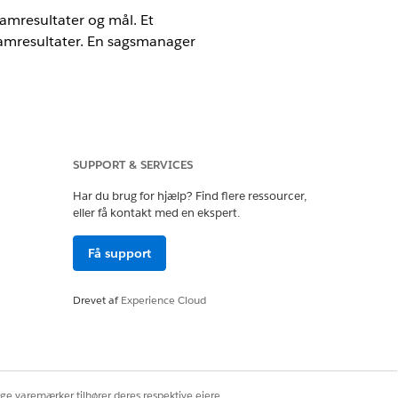
ramresultater og mål. Et
ramresultater. En sagsmanager
SUPPORT & SERVICES
Har du brug for hjælp? Find flere ressourcer,
et adgangsniveau, som sagsmanagere
eller få kontakt med en ekspert.
Få support
ANG
Drevet af
Experience Cloud
ige varemærker tilhører deres respektive ejere.