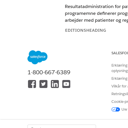
Resultatadministration for pa
programemne definerer progra
arbejder med patienter og reg
EDITIONSHEADING
Tilgængelig i: Lightning Experie
SALESFO
Tilgængelig i:
Enterprise
og
Unl
Erklæring
Her er det sæt af objekter, 
oplysning
1-800-667-6389
har brug for for objekterne.
Erklæring
OBJEKT
Vilkår fo
Retningsli
Konto
Cookie-p
Uw 
Behandlingsprogram