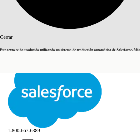
Buscar
Cerrar
Este texto se ha traducido utilizando un sistema de traducción automática de Salesforce. Más
Cambiar a inglés
Ahora no
información
aquí
.
Cerrar
Cerrar
1-800-667-6389