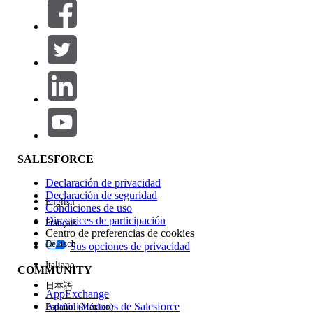
Filtros (0)
SELECCIONAR FILTROS
Agregar
Área de productos
Repercusión de función
SALESFORCE
Declaración de privacidad
Declaración de seguridad
English
Condiciones de uso
Directrices de participación
Français
Centro de preferencias de cookies
Deutsch
Sus opciones de privacidad
Edición
Italiano
COMMUNITY
日本語
AppExchange
Administradores de Salesforce
Español (México)