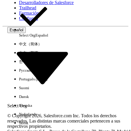
Desarrolladores de Salesforce
Trailhead
Experiencia
Formación
Confianza
Español
Select Org
Español
Borrar todo
Listo
中文（简体）
中文（繁體）
한국어
Русский
Português (Brasil)
Suomi
Dansk
Select Org
Svenska
Nederlands
© Copyright 2026, Salesforce.com Inc. Todos los derechos
reservados. Las distintas marcas comerciales pertenecen a sus
Norsk
respectivos propietarios.
No hay resultados