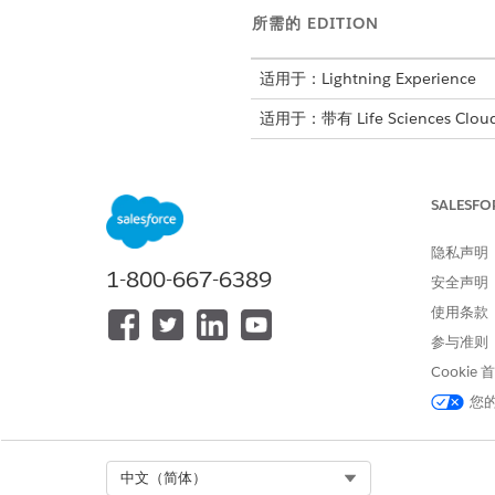
所需的 EDITION
适用于：Lightning Experience
适用于：带有 Life Sciences Cloud
定义护理计划和护理计划登记者
患者计划结果管理使用护理计划
SALESFO
请定义个人客户。
定义结果和结果活动
隐私声明
添加结果，以跟踪您希望在护理
1-800-667-6389
安全声明
系起来，例如护理计划或护理计
使用条款
用于评测结果的指标
参与准则
通过创建指标库，将这些指标连
Cookie
划，以跟踪计划的有效性。将指
您
跟踪进度的指标结果
使用指标结果衡量指标分配的价
Select Org
中文（简体）