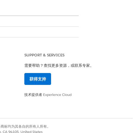
中的关系和活动。要创建护理计划登记者，
SUPPORT & SERVICES
需要帮助？查找更多资源，或联系专家。
活动将结果与有助于实现最终目标的努力联
获得支持
从而一致地测量结果。将指标定义连接到计
技术提供者
Experience Cloud
有权利。其他各商标均为其各自的所有人所有。
co, CA 94105, United States