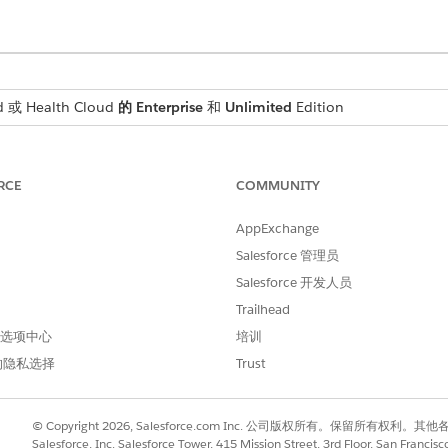
 或 Health Cloud
的 Enterprise
和
Unlimited
Edition
和护理计划登记者作为其运营的支柱。要创建护理计划，请定义计划及其
RCE
COMMUNITY
AppExchange
计划登记者中看到的变化，并最终在护理计划级别看到的变化。使用结果
Salesforce 管理员
划登记者。
Salesforce 开发人员
Trailhead
接到您正在测量的内容，并添加有时限的基线和目标值来跟踪您的结果，
 首选项中心
培训
标定义连接到结果，以跟踪参与者完成的任务的有效性。
的隐私选择
Trust
值。
© Copyright 2026, Salesforce.com Inc. 公司版权所有。保留所
Salesforce, Inc. Salesforce Tower, 415 Mission Street, 3rd Floor, San Francis