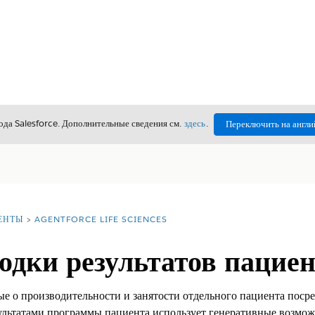
да Salesforce. Дополнительные сведения см.
здесь
.
Переключить на англи
ЕНТЫ
AGENTFORCE LIFE SCIENCES
одки результатов пацие
 о производительности и занятости отдельного пациента поср
ультатами программы пациента использует генеративные возмож