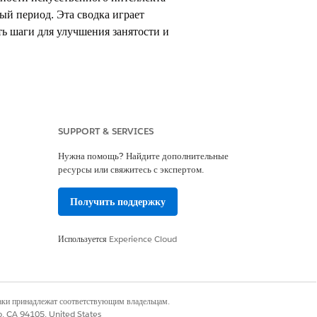
ый период. Эта сводка играет
ь шаги для улучшения занятости и
SUPPORT & SERVICES
ences Cloud, а также надстройки
Нужна помощь? Найдите дополнительные
ресурсы или свяжитесь с экспертом.
Получить поддержку
тратора контекстной службы
Используется
Experience Cloud
ыполнения контекстной службы
наки принадлежат соответствующим владельцам.
ера шаблонов напоминаний
co, CA 94105, United States