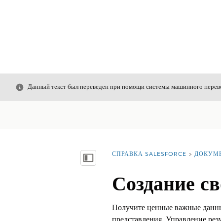
Закрыть
Данный текст был переведен при помощи системы машинного перево
СПРАВКА SALESFORCE
ДОКУМ
Вы находитесь здесь:
Показать содержание
Создание св
Получите ценные важные данные
представления. Управление рез