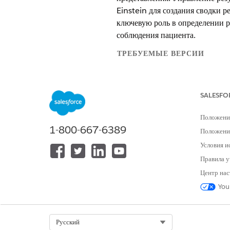
Einstein для создания сводки р
ключевую роль в определении р
соблюдения пациента.
ТРЕБУЕМЫЕ ВЕРСИИ
Доступно в версиях: Lightning E
SALESFO
Доступно в версиях: Лицензии
En
платформы Einstein GPT и Констр
Положени
1-800-667-6389
Положение
Условия и
Для создания сводки результатов 
Правила у
Центр нас
You
Select Org
Русский