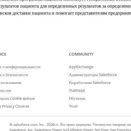
езультатов пациента для определенных результатов за определенн
исков доставки пациента и помогает представителям предпринят
xperience
RCE
COMMUNITY
terprise
и
Unlimited
Edition с лицензиями Health Cloud или Life Sci
уктора подсказок Einstein GPT
е о конфиденциальности
AppExchange
НЕОБХОДИМЫЕ ПОЛНОМОЧИЯ ПОЛЬЗОВАТЕЛЯ
 о безопасности
Администраторы Salesforce
спользования
Разработчики Salesforce
пациента для интересов программы:
Набор полномочий админис
частия
Trailhead
AND
троек cookie-файлов
Обучение
Набор полномочий среды в
r Privacy Choices
Trust
AND
© salesforce.com, inc., 2026 гг. Все права защищены. Упомянутые товарные з
Набор полномочий менедж
Salesforce, Inc. Salesforce Tower, 415 Mission Street, 3rd Floor, San Francis