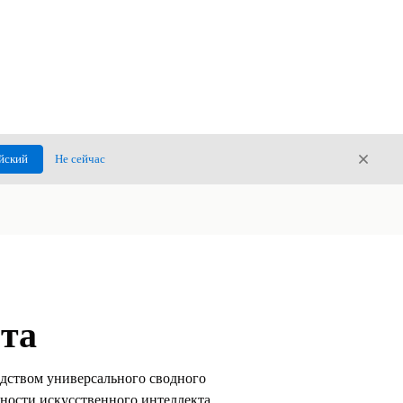
Закры
йский
Не сейчас
Закрыт
нта
едством универсального сводного
ности искусственного интеллекта