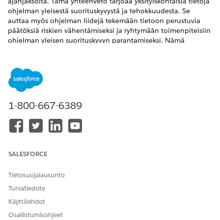
ajanjaksolta. Tämä yhteenveto tarjoaa yksityiskohtaisia tietoja
ohjelman yleisestä suorituskyvystä ja tehokkuudesta. Se
auttaa myös ohjelman liidejä tekemään tietoon perustuvia
päätöksiä riskien vähentämiseksi ja ryhtymään toimenpiteisiin
ohjelman yleisen suorituskyvyn parantamiseksi. Nämä
seuraavat parhaat toiminnot varmistavat, että ohjelma
saavuttaa haluamansa lopputulokset ja tuottaa arvoa
potilaille.
VAADITUT VERSIOT
1-800-667-6389
Käytettävissä: Lightning Experiencessa
Käytettävissä:
Enterprise
Edition - ja
Rajoittamaton
Edition -
versioissa Health Cloudilla tai Life Sciences Cloudilla sekä
Einstein GPT Platform- ja Einstein GPT Kehotteiden
rakentaja -lisäosalisensseillä
SALESFORCE
Tietosuojalausunto
TARVITTAVAT KÄYTTÖOIKEUDET
Turvatiedote
Potilaan lopputuloksen
Context Service Admin -
Käyttöehdot
yhteenvedon luominen
käyttöoikeusjoukko
ohjelman liideille:
Osallistumisohjeet
AND