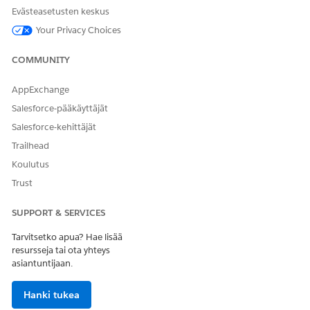
Evästeasetusten keskus
Context Service Runtime -
Your Privacy Choices
käyttöoikeusjoukko
AND
COMMUNITY
Kehotteen mallin hallinta -
AppExchange
käyttöoikeusjoukko
Salesforce-pääkäyttäjät
AND
Salesforce-kehittäjät
Kehotteen mallin käyttäjä -
Trailhead
käyttöoikeusjoukko
Koulutus
AND
Trust
Käytä potilastukiohjelmia
Ohjelman liidi -
SUPPORT & SERVICES
käyttöoikeusjoukkona
Tarvitsetko apua? Hae lisää
AND
resursseja tai ota yhteys
asiantuntijaan.
Potilasohjelman
lopputulosten hallinta -
Hanki tukea
käyttöoikeusjoukko