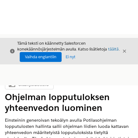
Tämä teksti on käännetty Salesforcen
konekäännösjärjestelmän avulla. Katso lisätietoja
täältä
.
Sulje
Sulje
Sulje
Vaihda englantiin
Ei nyt
Sisällysluettelo
Näytä sisällysluettelo
Ohjelman lopputuloksen
yhteenvedon luominen
Einsteinin generoivan tekoälyn avulla Potilasohjelman
lopputulosten hallinta sallii ohjelman liidien luoda kattavan
yhteenvedon määritetyistä lopputuloksista tietyltä