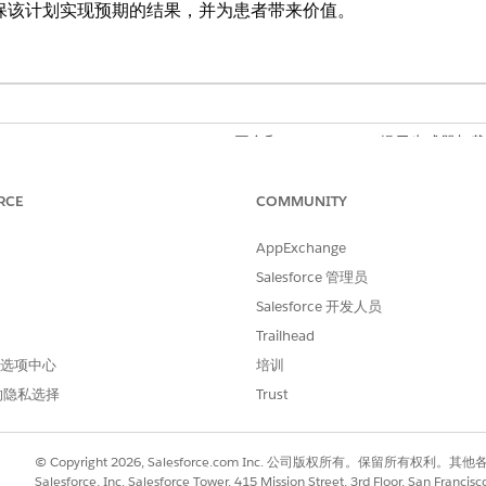
tion 确保该计划实现预期的结果，并为患者带来价值。
fe Sciences Cloud、Einstein GPT 平台和 Einstein GPT 提示生
RCE
COMMUNITY
所需用户权限
AppExchange
总：
上下文服务管理员权限集
Salesforce 管理员
与
Salesforce 开发人员
上下文服务运行时权限集
Trailhead
 首选项中心
培训
与
的隐私选择
Trust
提示模板管理器权限集
与
© Copyright 2026, Salesforce.com Inc. 公司版权所有。保留所
Salesforce, Inc. Salesforce Tower, 415 Mission Street, 3rd Floor, San Francis