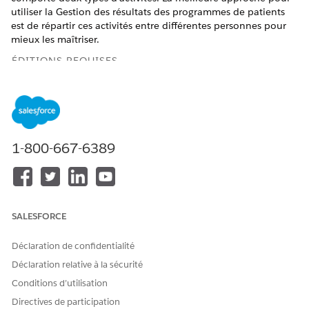
utiliser la Gestion des résultats des programmes de patients
est de répartir ces activités entre différentes personnes pour
mieux les maîtriser.
ÉDITIONS REQUISES
Disponible avec : Lightning Experience
Disponible avec :
Enterprise Edition
et
Unlimited Eidiiton
avec Health Cloud ou Life Sciences Cloud, et les licences
complémentaires Plate-forme Einstein GPT et Générateur
1-800-667-6389
de répliques Einstein GPT
Configuration des données – Administrateur Salesforce :
Le responsable du programme configure l'organisation
avec les données correspondantes. Il définit les
SALESFORCE
programmes et produits de soins, inscrit les patients à ces
programmes, et établit les résultats ainsi que les
Déclaration de confidentialité
indicateurs pour suivre leur progression. Les responsables
Déclaration relative à la sécurité
de programme peuvent également générer des résumés
Conditions d’utilisation
des résultats du programme et du patient, et prendre des
mesures préventives pour atténuer les risques.
Directives de participation