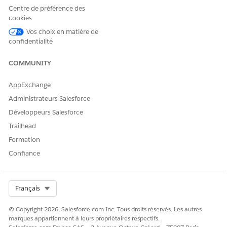
Suivi de la progression des patients – Utilisateur standard :
Centre de préférence des
Les représentants des services aux patients communiquent
cookies
avec les patients, comprennent leurs besoins, les aident
Vos choix en matière de
dans leur parcours de soins, suivent la progression des
confidentialité
patients et génèrent le résumé des résultats des patients.
Les commerciaux peuvent prendre des mesures
COMMUNITY
préventives si les patients ne sont pas en bonne voie
d'atteindre les résultats.
AppExchange
Administrateurs Salesforce
Développeurs Salesforce
CET ARTICLE A-T-IL RÉSOLU VOTRE PROBLÈME ?
Trailhead
Dites-nous ce que nous pouvons améliorer !
Formation
Oui
Non
Confiance
Select Org
Français
© Copyright 2026, Salesforce.com Inc. Tous droits réservés. Les autres
marques appartiennent à leurs propriétaires respectifs.