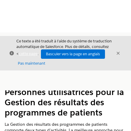
Ce texte a été traduit à l’aide du système de traduction
automatique de Salesforce. Plus de détails, consultez
Fermer
Ferme
<
cette page
.
Basculer vers la page en anglais
Fermer
Pas maintenant
Table des
Afficher la table des matières
matières
Personnes utilisatrices pour la
Gestion des résultats des
programmes de patients
La Gestion des résultats des programmes de patients
comporte deux types d'activités. La meilleure approche pour