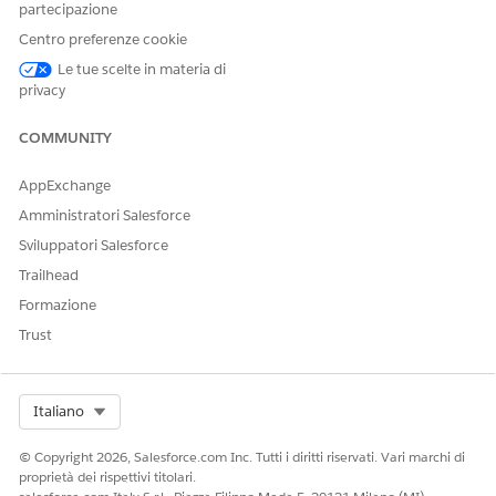
partecipazione
loro percorso sanitario, tengono traccia dell'avanzamento
Centro preferenze cookie
dei pazienti e generano il riepilogo degli esiti dei pazienti.
Gli agenti possono intraprendere azioni preventive se i
Le tue scelte in materia di
pazienti non sono sulla buona strada per raggiungere gli
privacy
esiti.
COMMUNITY
AppExchange
QUESTO ARTICOLO HA RISOLTO IL PROBLEMA?
Amministratori Salesforce
Facci sapere, così possiamo migliorare!
Sviluppatori Salesforce
Sì
No
Trailhead
Formazione
Trust
Select Org
Italiano
© Copyright 2026, Salesforce.com Inc. Tutti i diritti riservati. Vari marchi di
proprietà dei rispettivi titolari.