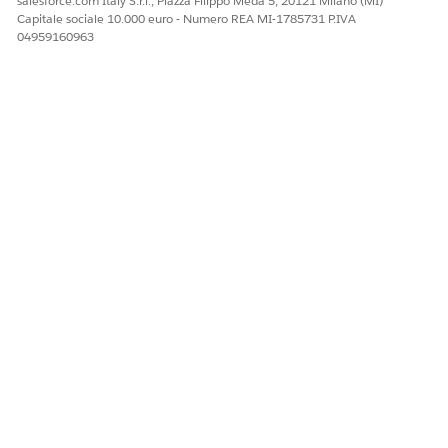
salesforce.com Italy S.r.l., Piazza Filippo Meda 5, 20121 Milano (MI)
Capitale sociale 10.000 euro - Numero REA MI-1785731 P.IVA
04959160963