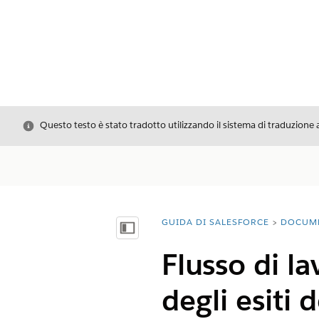
Chiudi
Questo testo è stato tradotto utilizzando il sistema di traduzione 
GUIDA DI SALESFORCE
DOCUM
Ti trovi qui:
Mostra sommario
Flusso di l
degli esiti