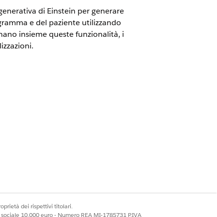
e generativa di Einstein per generare
rogramma e del paziente utilizzando
nano insieme queste funzionalità, i
izzazioni.
ud e licenze aggiuntive Einstein GPT
nte.
ile per mappare i dati in un formato
ramma e passare le informazioni agli
pecifiche da utilizzare per generare un
prietà dei rispettivi titolari.
ale sociale 10.000 euro - Numero REA MI-1785731 P.IVA