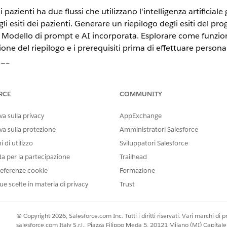
pazienti ha due flussi che utilizzano l'intelligenza artificial
gli esiti dei pazienti. Generare un riepilogo degli esiti del p
o, Modello di prompt e AI incorporata. Esplorare come funzio
one del riepilogo e i prerequisiti prima di effettuare personal
STE
ience
RCE
COMMUNITY
se
Edition e
Unlimited
Edition con Health Cloud o Life Sciences Clo
a sulla privacy
AppExchange
t Einstein GPT
va sulla protezione
Amministratori Salesforce
ne del riepilogo
 di utilizzo
Sviluppatori Salesforce
izzate per generare il riepilogo degli esiti del programma e del pazie
da per la partecipazione
Trailhead
zione del riepilogo risultati del programma
eferenze cookie
Formazione
tein per attivare un flusso Salesforce che utilizza un'azione invocab
ue scelte in materia di privacy
Trust
testo per idratare i dati correlati al riepilogo dei risultati del prog
processi. Creare un modello di prompt per includere le istruzioni s
© Copyright 2026, Salesforce.com Inc. Tutti i diritti riservati. Vari marchi di pro
 riepilogo degli esiti dei pazienti
salesforce.com Italy S.r.l., Piazza Filippo Meda 5, 20121 Milano (MI) Capit