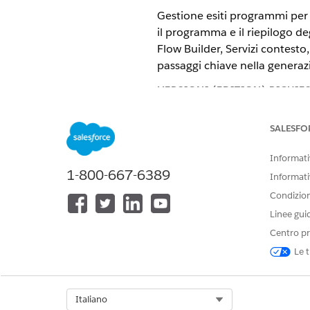
Gestione esiti programmi per i 
il programma e il riepilogo de
Flow Builder, Servizi contest
passaggi chiave nella generazi
VERSIONI (EDITION) RICHIE
Disponibile in: Lightning Exper
SALESFO
Disponibile in: versioni
Enterpri
Informativ
Platform e Generatore di promp
1-800-667-6389
Informati
Funzionalità per la generazio
Condizioni
Esplorare le funzionalità util
Linee gui
Passaggi chiave per la genera
Centro pr
Utilizzare AI incorporata Eins
Le t
adatto. Utilizzare Servizio con
strumenti di automazione dei 
riepilogo.
Select Org
Italiano
Passaggi chiave per generare il