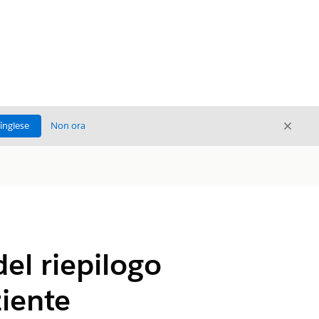
Chiud
'inglese
Non ora
Chiudi
del riepilogo
ziente