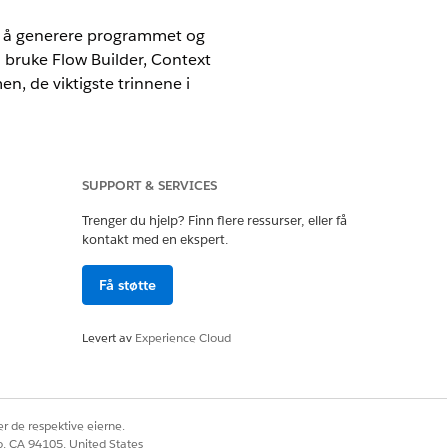
til å generere programmet og
bruke Flow Builder, Context
, de viktigste trinnene i
SUPPORT & SERVICES
Trenger du hjelp? Finn flere ressurser, eller få
 og Einstein GPT Platform og Einstein
kontakt med en ekspert.
Få støtte
Levert av
Experience Cloud
 data til et egnet format. Bruk Context
 informasjonen til
ne som skal brukes til å generere et
r de respektive eierne.
co, CA 94105, United States