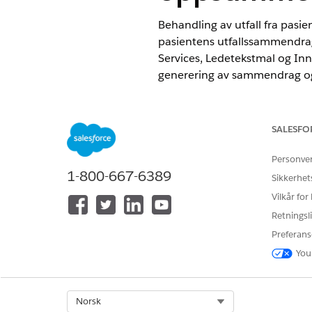
Behandling av utfall fra pasi
pasientens utfallssammendra
Services, Ledetekstmal og Inn
generering av sammendrag og f
NØDVENDIGE UTGAVER
SALESFO
Tilgjengelig i Lightning Experie
Tilgjengelig i
Enterprise
og
Unli
Personve
GPT Ledetekstbygger
1-800-667-6389
Sikkerhet
Vilkår for
Funksjoner for generering a
Utforsk funksjonene som bruk
Retningsli
Preferans
Viktige trinn for å generere
Bruk Einstein innebygd AI til 
You
Service til å hydratisere dat
prosessautomatiseringsverktøy
sammendrag.
Select Org
Norsk