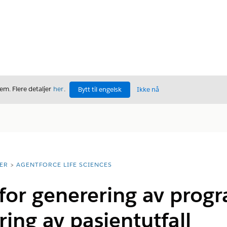
m. Flere detaljer
her
.
Bytt til engelsk
Ikke nå
ER
AGENTFORCE LIFE SCIENCES
 for generering av prog
ng av pasientutfall