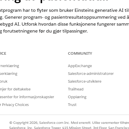
entprogram har to flyter som bruker Einsteins generative AI 
g. Generer program- og pasientresultatoppsummering ved å 
ebygd AI. Utforsk hvordan disse funksjonene fungerer sammen
orutsetningene før du gjør tilpassinger.
RCE
COMMUNITY
nce
mited
Edition med lisensene Health Cloud eller Life Sciences Cloud
rnerklæring
AppExchange
serklæring
Salesforce-administratorer
 bruk
Salesforce-utviklere
v sammendrag
es til å generere program- og pasientresultatoppsummeringer.
njer for deltakelse
Trailhead
esenter for informasjonskapsler
Opplæring
 oppsummering av programresultat
å utløse en Salesforce-flyt som bruker kallbar handling til å tilordne
r Privacy Choices
Trust
aene som er relatert til programresultatoppsummeringen, og overføre
. Opprett en ledetekstmal som inkluderer de spesifikke instruksjone
© Copyright 2026, Salesforce.com Inc. Med enerett. Ulike varemerker tilhøre
Salesforce, Inc. Salesforce Tower, 415 Mission Street, 3rd Floor, San Francis