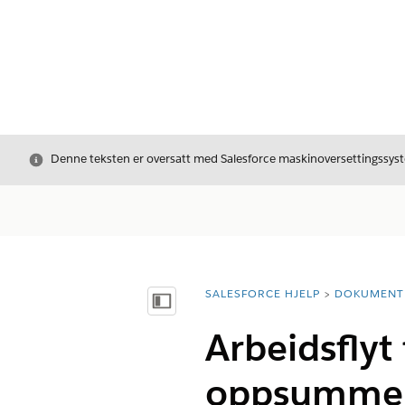
Avslutt
Denne teksten er oversatt med Salesforce maskinoversettingssyste
SALESFORCE HJELP
DOKUMENT
Du er her:
Vis innholdsfortegnelse
Arbeidsflyt
oppsummeri