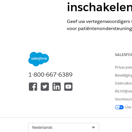
inschakele
Geef uw vertegenwoordigers va
voor patiëntenondersteunin
VEREISTE EDITIONS
Beschikbaar in: Lightning Exper
SALESFO
Beschikbaar in:
Enterprise
en
Un
Privacyve
Aanwijzingensamensteller Add-O
1-800-667-6389
Beveiligin
Gebruiks
Richtlijn
Einstein AI inschakelen
Voorkeur
Uw 
Select Org
Nederlands