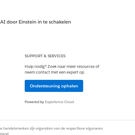
I door Einstein in te schakelen
SUPPORT & SERVICES
in GPT Platform en Einstein GPT
Hulp nodig? Zoek naar meer resources of
neem contact met een expert op.
Ondersteuning ophalen
en
Powered by
Experience Cloud
sprogramma's openen met behulp
iences Cloud)
rse handelsmerken zijn eigendom van de respectieve eigenaren.
or Health Cloud)
rland