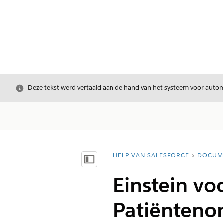
Sluiten
Deze tekst werd vertaald aan de hand van het systeem voor automa
HELP VAN SALESFORCE
DOCUM
U bent hier:
Inhoudsopgave weergeven
Einstein vo
Patiënteno