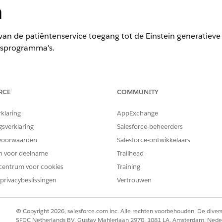
n
n de patiëntenservice toegang tot de Einstein generatieve A
gsprogramma's.
ience
RCE
COMMUNITY
limited
Edition met Health Cloud of Life Sciences Cloud, en Einste
rklaring
AppExchange
n-licenties
gsverklaring
Salesforce-beheerders
voorwaarden
BENODIGDE GEBRUIKERSMACHTIGINGEN
Salesforce-ontwikkelaars
en voor deelname
Trailhead
Toepassingen aanpassen 
centrum voor cookies
Training
patiëntenondersteuning
privacybeslissingen
Vertrouwen
van Einstein (voor Life Sc
OR
© Copyright 2026, salesforce.com inc. Alle rechten voorbehouden. De dive
Toepassing aanpassen (vo
SFDC Netherlands BV, Gustav Mahlerlaan 2970, 1081 LA, Amsterdam, Nede