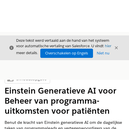
Deze tekst werd vertaald aan de hand van het systeem
voor automatische vertaling van Salesforce. U vindt
hier
Sluiten
Sluite
Sluiten
meer details.
Overschakelen op Engels
Niet nu
Inhoudsopgave
Inhoudsopgave weergeven
Einstein Generatieve AI voor
Beheer van programma-
uitkomsten voor patiënten
Benut de kracht van Einstein generatieve AI om de dagelijkse
taken van programmaleads en vertegenwoordigers van de