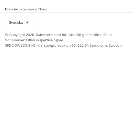
Hantering av patientprogramresultat har två flöden som
Drivs av
Experience Cloud
använder Einsteins genererande AI för att skapa
sammanfattningen av program och patientresultat. Skapa
Select Org
Svenska
sammanfattning av program och patientresultat med
hjälp av Flow Builder, Sammanhangstjänster,
© Copyright 2026, Salesforce.com Inc. Alla rättigheter förbehålles.
Uppmaningmall och Inbäddad AI. Utforska hur dessa
Varumärken tillhör respektive ägare.
kapaciteter fungerar tillsammans, de viktigaste stegen i att
SFDC SWEDEN AB, Klarabergsviadukten 63, 111 64 Stockholm, Sweden
skapa sammanfattningar och förkraven innan du gör
några anpassningar.
LÖSTE DENNA ARTIKEL DITT PROBLEM?
Berätta för oss vad vi kan förbättra!
Ja
Nej