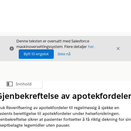
Denne teksten er oversatt med Salesforce
maskinoversettingssystem. Flere detaljer
her
.
Avslutt
Avslut
Avslutt
Bytt til engelsk
Ikke nå
Innhold
Vis innholdsfortegnelse
Gjenbekreftelse av apotekfordele
uk Reverifisering av apotekfordeler til regelmessig å sjekke en
asients berettigelse til apotekfordeler under helseforsikringen.
enbekreftelse sikrer at pasienter fortsetter å få riktig dekning for si
eseptbelagte legemidler uten pauser.