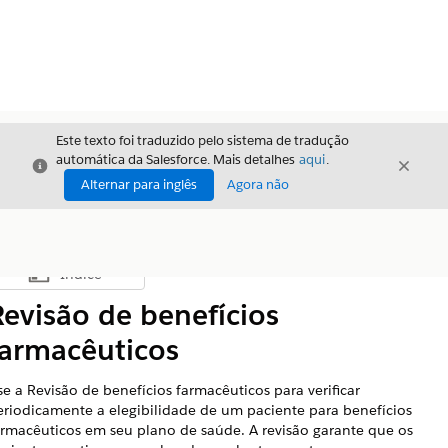
Este texto foi traduzido pelo sistema de tradução
automática da Salesforce. Mais detalhes
aqui
.
Fechar
Fecha
Fechar
Alternar para inglês
Agora não
Índice
Mostrar índice
Revisão de benefícios
farmacêuticos
se a Revisão de benefícios farmacêuticos para verificar
eriodicamente a elegibilidade de um paciente para benefícios
armacêuticos em seu plano de saúde. A revisão garante que os