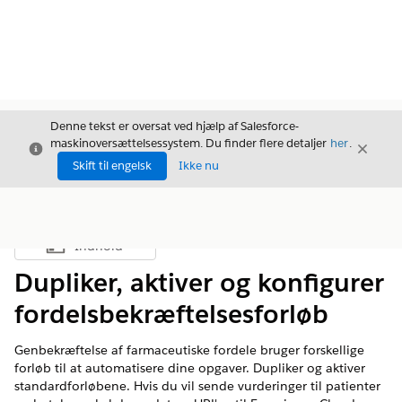
Denne tekst er oversat ved hjælp af Salesforce-
maskinoversættelsessystem. Du finder flere detaljer
her
.
Luk
Luk
Luk
Skift til engelsk
Ikke nu
Indhold
Vis indholdsfortegnelse
Dupliker, aktiver og konfigurer
fordelsbekræftelsesforløb
Genbekræftelse af farmaceutiske fordele bruger forskellige
forløb til at automatisere dine opgaver. Dupliker og aktiver
standardforløbene. Hvis du vil sende vurderinger til patienter