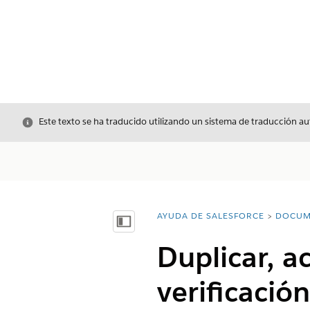
Cerrar
Este texto se ha traducido utilizando un sistema de traducción a
AYUDA DE SALESFORCE
DOCUM
Usted está aquí:
Mostrar índice de materias
Duplicar, ac
verificació