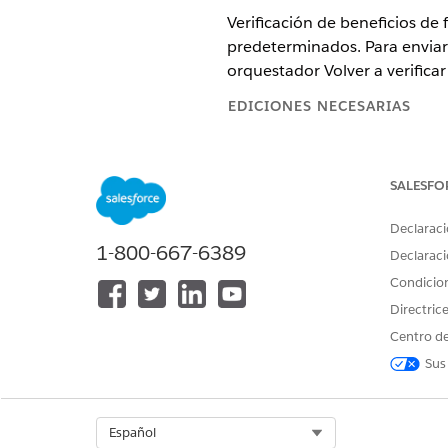
Verificación de beneficios de f
predeterminados. Para enviar 
orquestador Volver a verificar
EDICIONES NECESARIAS
Disponible en: Lightning Experi
SALESFO
Disponible en: Ediciones
Enterp
licencias complementarias: Agen
Employee Agent, Einstein GPT Pl
Declaraci
de solicitudes.
1-800-667-6389
Declaraci
Condicio
Directric
Para activar o desactivar un fluj
Centro de
Sus
En Configuración, en el cuad
Verifique que el flujo Iniciar 
Duplique el flujo Copiar camp
Select Org
Español