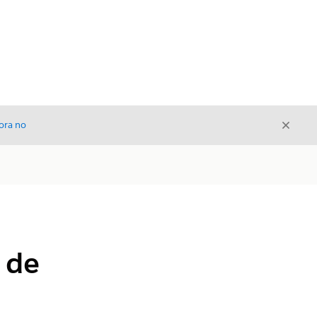
Cerrar
ora no
Cerrar
s de