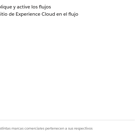
ique y active los flujos
tio de Experience Cloud en el flujo
ambién está disponible con estas
Credits Metering, Agentforce
orm Starter y Einstein GPT Generador
istintas marcas comerciales pertenecen a sus respectivos