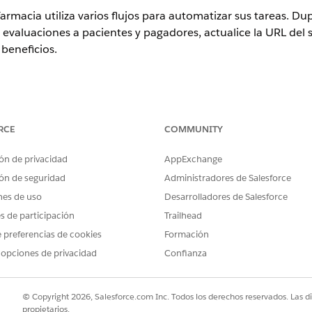
armacia utiliza varios flujos para automatizar sus tareas. Dupl
evaluaciones a pacientes y pagadores, actualice la URL del si
 beneficios.
ence
RCE
COMMUNITY
rise
y
Unlimited
con licencia Health Cloud o Life Sciences Cloud. T
tforce for Life Sciences Cloud o Agentforce for Health Cloud, Flex 
atform, Einstein GPT Copilot, Einstein GPT Trust, Genie Data Platf
ón de privacidad
AppExchange
ón de seguridad
Administradores de Salesforce
nes de uso
Desarrolladores de Salesforce
PERMISOS DE USUARIO NECESARIOS
es de participación
Trailhead
o:
Gestionar flujos
 preferencias de cookies
Formación
 opciones de privacidad
Confianza
ro Búsqueda rápida, introduzca
y luego seleccione
Flujos
.
Flujos
verificación de beneficios está activo. Si no está activo, actívelo.
os de solicitud Verificar beneficio de cuidados y luego actívelo.
© Copyright 2026, Salesforce.com Inc. Todos los derechos reservados. Las d
propietarios.