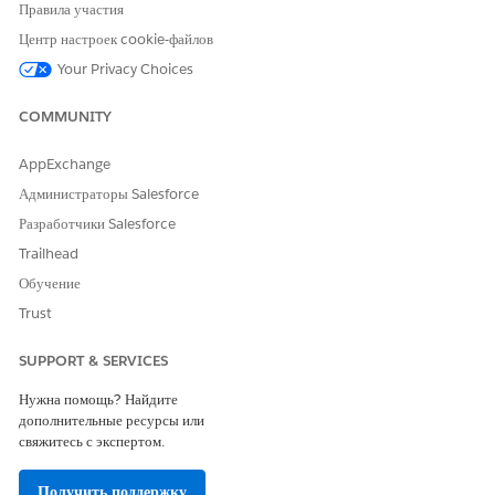
Правила участия
«Настройка» и выберите пункт «
Потоки
».
Проверьте активность потока «Инициировать проверку
Центр настроек cookie-файлов
бонусов». Если функция неактивна, активируйте ее.
Your Privacy Choices
Клонируйте поток «Копировать поля запроса проверки пособия
по уходу», а потом активируйте его.
COMMUNITY
AppExchange
Администраторы Salesforce
Разработчики Salesforce
В менеджере объектов проверьте макет
ПРИМЕЧАНИЕ
Trailhead
страницы программы лечения, чтобы убедиться, что
интересы программы видят действие «Повторная проверка
Обучение
льгот аптеки». Если действие «Повторная проверка
Trust
преимуществ аптеки» недоступно пользователям,
перетащите его из действия Mobile & Lightning в макет
SUPPORT & SERVICES
страницы программы лечения.
Нужна помощь? Найдите
дополнительные ресурсы или
Таким же образом, клонируйте и активируйте все
свяжитесь с экспертом.
перечисленные потоки.
Повторная проверка преимуществ
Получить поддержку