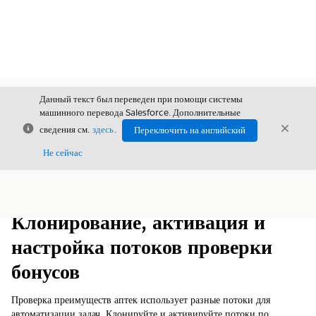
Данный текст был переведен при помощи системы
машинного перевода Salesforce. Дополнительные
Закрыть
Закры
сведения см.
здесь
.
Переключить на английский
Закрыт
Не сейчас
Содержание
Показать содержание
Клонирование, активация и
настройка потоков проверки
бонусов
Проверка преимуществ аптек использует разные потоки для
автоматизации задач. Клонируйте и активируйте потоки по