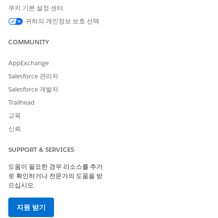
설정에서 빠른 찾기 상자에
(데이
Data Processing Engine
쿠키 기본 설정 센터
터 처리 엔진)을 입력한 다음,
Data Processing Engine(데이터
귀하의 개인정보 보호 선택
처리 엔진)
을 선택합니다.
진료 혜택 확인 요청 복제 정의를 엽니다.
COMMUNITY
Save As(다른 이름으로 저장)
를 클릭합니다.
기본 이름 및 API 이름을 그대로 두고 작업을 저장합니다.
AppExchange
기본 이름 및 API 이름은 변경하지 마십시오. 이러한 값을 변경
Salesforce 관리자
하면 사용자에게 상태 알림이 전송되지 않습니다.
생성한 정의를 열고 활성화합니다.
Salesforce 개발자
Trailhead
교육
신뢰
이 기사를 통해 문제를 해결했습니까?
개선을 위한 의견을 보내주세요.
SUPPORT & SERVICES
예
아니요
도움이 필요한 경우 리소스를 추가
로 확인하거나 전문가의 도움을 받
으십시오.
지원 받기