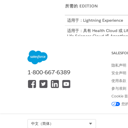
所需的 EDITION
适用于：Lightning Experience
适用于：具有 Health Cloud 或 Lif
Life Sciences Cloud 或 Agentf
GPT Co Pilot、Einstein GPT T
SALESFO
创建并保存数据处理引擎：
隐私声明
1-800-667-6389
安全声明
使用条款
参与准则
Cookie
要使用数据处理引擎，Analyti
您
从“设置”中，在快速查找框中输
打开复制护理福利验证请求定义
单击
另存为
。
Select Org
中文（简体）
保留默认名称和 API 名称，