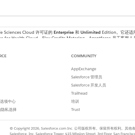
e Sciences Cloud 许可证的
Enterprise
和
Unlimited
Edition。它还适
orce for Health Cloud、Flex Credits Metering、Agentforce 员工客服人
rust、Genie Data Platform Starter 和 Einstein GPT 提示生成器生成器。
RCE
COMMUNITY
所需用户权限
AppExchange
自定义应用程序
Salesforce 管理员
与
Salesforce 开发人员
数据漏斗基础用户
Trailhead
 首选项中心
培训
cs Cloud 集成用户简档必须在贵组织中可用。
的隐私选择
Trust
入
，然后选择
数据处理引擎
。
数据处理引擎
。
© Copyright 2026, Salesforce.com Inc. 公司版权所有。保留所
Salesforce, Inc. Salesforce Tower, 415 Mission Street, 3rd Floor, San Francis
然后保存您的工作。