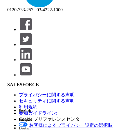
0120-733-257 | 03-4222-1000
絞り込み条件 (0)
絞り込み条件を選択
追加
製品エリア
SALESFORCE
機能の影響
プライバシーに関する声明
セキュリティに関する声明
利用規約
English
参加ガイドライン:
Cookie プリファレンスセンター
Français
エディション
お客様によるプライバシー設定の選択肢
Deutsch