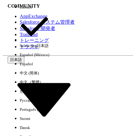
COMMUNITY
Italiano
AppExchange
Salesforce システム管理者
Salesforce 開発者
環境
Trailhead
トレーニング
Select Org
日本語
トラスト
Español (México)
日本語
Español
すべてクリア
完了
中文 (简体)
中文（繁體）
한국어
Русский
Português (Brasil)
Suomi
Dansk