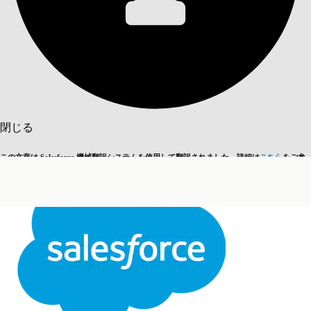
目次を表示
目次
検索
閉じる
この文章は Salesforce 機械翻訳システムを使用して翻訳されました。詳細は
こちら
をご参
英語に切り替える
今はしません
照ください。
閉じる
閉じる