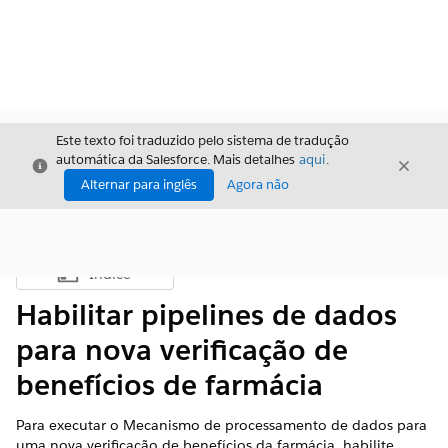
Este texto foi traduzido pelo sistema de tradução
automática da Salesforce. Mais detalhes
aqui
.
Fechar
Fecha
Fechar
Alternar para inglês
Agora não
Índice
Mostrar índice
Habilitar pipelines de dados
para nova verificação de
benefícios de farmácia
Para executar o Mecanismo de processamento de dados para
uma nova verificação de benefícios da farmácia, habilite