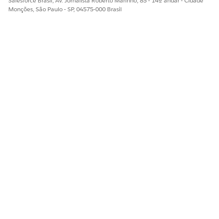
Salesforce Brasil, Av. Jornalista Roberto Marinho, 85 - 14º andar - Cidade
Monções, São Paulo - SP, 04575-000 Brasil