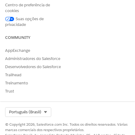
Centro de preferência de
pipelines de dados
cookies
Em Configuração, na caixa Busca rápida, insira
Pipelines
Suas opções de
de dados
e selecione
Introdução
.
privacidade
Habilite pipelines de dados.
COMMUNITY
CONSULTE TAMBÉM:
AppExchange
Mecanismo de processamento de dados
Administradores do Salesforce
Desenvolvedores do Salesforce
Trailhead
ESTE ARTIGO RESOLVEU SEU PROBLEMA?
Treinamento
Diga-nos para podermos melhorar!
Trust
Sim
Não
Select Org
Português (Brasil)
© Copyright 2026, Salesforce.com Inc. Todos os direitos reservados. Várias
marcas comerciais dos respectivos proprietários.