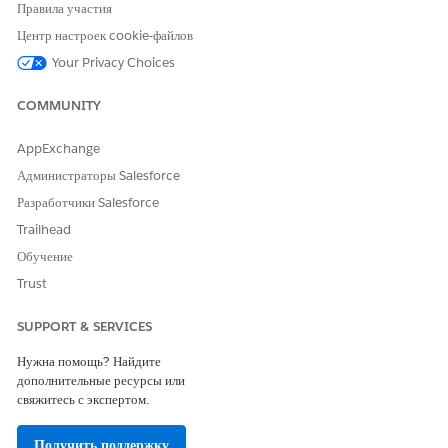
Правила участия
Центр настроек cookie-файлов
Введите строку «
» в поле «Быстрый
Конвейеры данных
поиск» меню «Настройка» и выберите пункт «
Начало работы
».
Your Privacy Choices
Включите ожидаемые продажи данных.
COMMUNITY
СМ. ТАКЖЕ:
AppExchange
Механизм обработки данных
Администраторы Salesforce
Разработчики Salesforce
Trailhead
ЭТА СТАТЬЯ РЕШИЛА ВАШУ ПРОБЛЕМУ?
Обучение
Оставьте свой отзыв, чтобы мы могли стать лучше!
Trust
Да
Нет
SUPPORT & SERVICES
Нужна помощь? Найдите
дополнительные ресурсы или
свяжитесь с экспертом.
Получить поддержку