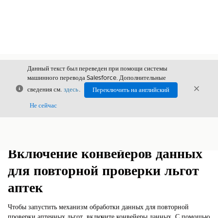
Данный текст был переведен при помощи системы
машинного перевода Salesforce. Дополнительные
Закрыть
Закры
сведения см.
здесь
.
Переключить на английский
Закрыт
Не сейчас
Содержание
Показать содержание
Включение конвейеров данных
для повторной проверки льгот
аптек
Чтобы запустить механизм обработки данных для повторной
проверки аптечных льгот, включите конвейеры данных. С помощью