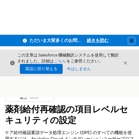
ただいま大変多くのお問い合わせをいただいており、ご連絡までにお時間を頂戴しております
続きを読む
Clo
この文章は Salesforce 機械翻訳システムを使用して翻訳
されました。詳細は
こちら
をご参照ください。
閉じる
閉じ
閉じる
英語に切り替える
今はしません
目次
目次を表示
薬剤給付再確認の項目レベルセ
キュリティの設定
ケア給付確認要請データ処理エンジン (DPE) のすべての機能を使
用するには、Analytics Cloud インテグレーションユーザープロフ