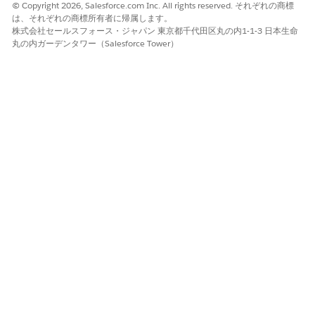
© Copyright 2026, Salesforce.com Inc. All rights reserved. それぞれの商標
は、それぞれの商標所有者に帰属します。
Created Date (作成日)
株式会社セールスフォース・ジャパン 東京都千代田区丸の内1-1-3 日本生命
丸の内ガーデンタワー（Salesforce Tower）
メンバープラン
元の処方箋
支払者
処方者
優先度コード
提供者
関連ケア給付確認要請
要請日
要請者
要請者
状況