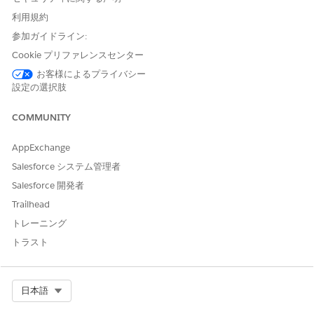
利用規約
[設定] で、オブジェクトマネージャーに移動します。
ケア給付確認要請オブジェクトを見つけて選択し、
[項目とリ
参加ガイドライン:
レーション]
をクリックします。
Cookie プリファレンスセンター
テーブルのそれぞれのケア給付確認要請項目で、[参照可能] を
お客様によるプライバシー
選択して Analytics Cloud インテグレーションユーザープロフ
設定の選択肢
ァイルの [参照のみ] を選択解除して、項目レベルセキュリテ
ィを更新します。
COMMUNITY
次に、ケアプログラム加入者オブジェクトに対してこの手順を
繰り返します。
AppExchange
オブジェクト
項目
Salesforce システム管理者
ケア給付確認要請
認可された処方箋
Salesforce 開発者
Trailhead
給付カテゴリコード
トレーニング
請求対象期間終了日
トラスト
請求対象期間開始日
ケアプログラム加入者
Select Org
日本語
ケース