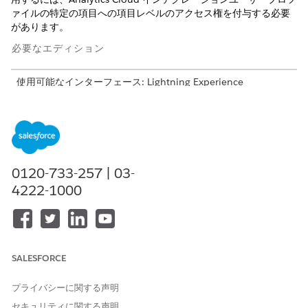
ァイルの特定の項目への項目レベルのアクセス権を付与する必要
があります。
必要なエディション
使用可能なインターフェース: Lightning Experience
使用可能なエディション: Life Sciences CloudまたはHealth
Cloudが付属する
Enterprise
Editionおよび
Unlimited
Edition
必要なユーザー権限
0120-733-257 | 03-
項目レベルセキュリティを設
「プロファイルと権限セット
4222-1000
定する
の管理」
および
「アプリケーションのカスタ
マイズ」
SALESFORCE
DPE を使用するには、Analytics Cloud インテグレーションユー
プライバシーに関する声明
ザープロファイルを組織で使用できるようにする必要がありま
す。
セキュリティに関する声明