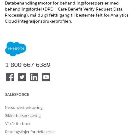
Databehandlingsmotor for behandlingsforespørsler med
behandlingsfordel (DPE – Care Benefit Verify Request Data
Processing), må du gi felttilgang til bestemte felt for Analytics
Cloud-integrasjonsbrukerprofilen.
NØDVENDIGE UTGAVER
Tilgjengelig i Lightning Experience
Tilgjengelig i
Enterprise
og
Unlimited
Edition med Life
Sciences Cloud eller Health Cloud
1-800-667-6389
NØDVENDIGE BRUKERTILLATELSER
For å angi feltnivåsikkerhet
Behandle profiler og
tillatelsessett
SALESFORCE
OG
Personvernerklæring
Tilpasse program
Sikkerhetserklæring
For å kunne bruke DPE må Analytics Cloud-
Vilkår for bruk
integrasjonsbrukerprofilen være tilgjengelig i organisasjonen.
Retningslinjer for deltakelse