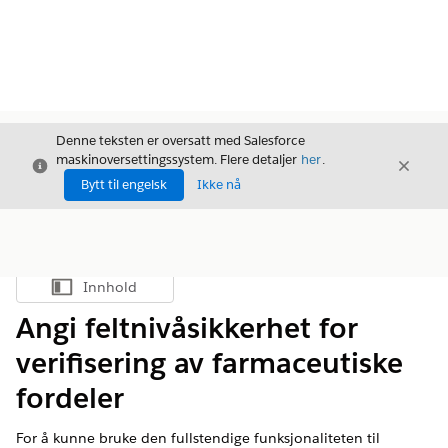
Denne teksten er oversatt med Salesforce
maskinoversettingssystem. Flere detaljer
her
.
Avslutt
Avslut
Avslutt
Bytt til engelsk
Ikke nå
Innhold
Vis innholdsfortegnelse
Angi feltnivåsikkerhet for
verifisering av farmaceutiske
fordeler
For å kunne bruke den fullstendige funksjonaliteten til