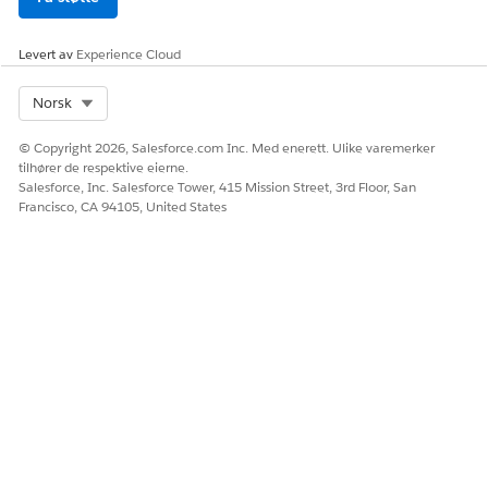
ker
Sak
Levert av
Experience Cloud
Opprettelsesdato
Select Org
Norsk
Medlemsplan
© Copyright 2026, Salesforce.com Inc. Med enerett. Ulike varemerker
Opprinnelig resept
tilhører de respektive eierne.
Salesforce, Inc. Salesforce Tower, 415 Mission Street, 3rd Floor, San
Betaler
Francisco, CA 94105, United States
Prescriber
Prioritetskode
leverandør
Bekreft forespørsel om
relatert behandlingsfordel
Forespurt dato
Forespurt av