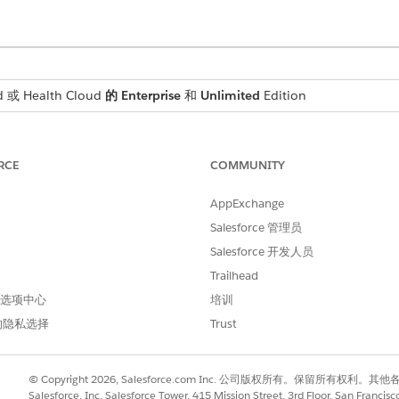
 或 Health Cloud
的 Enterprise
和
Unlimited
Edition
所需用户权限
RCE
COMMUNITY
管理简档和权限集
以及
AppExchange
Salesforce 管理员
自定义应用程序
Salesforce 开发人员
Cloud 集成用户简档必须在贵组织中可用。
Trailhead
 首选项中心
培训
的隐私选择
Trust
象，然后单击
字段和关系
。
段，通过为 Analytics Cloud 集成用户简档选择可见并取消选择
复这些步骤。
© Copyright 2026, Salesforce.com Inc. 公司版权所有。保留所
字段
Salesforce, Inc. Salesforce Tower, 415 Mission Street, 3rd Floor, San Francis