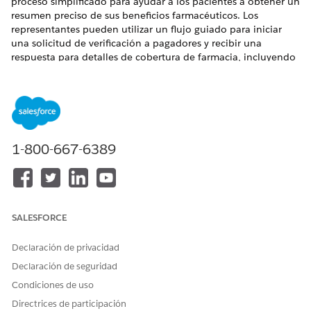
proceso simplificado para ayudar a los pacientes a obtener un
resumen preciso de sus beneficios farmacéuticos. Los
representantes pueden utilizar un flujo guiado para iniciar
una solicitud de verificación a pagadores y recibir una
respuesta para detalles de cobertura de farmacia, incluyendo
estado de cobertura, copago, coseguro y deducibles.
EDICIONES NECESARIAS
Disponible en: Lightning Experience
1-800-667-6389
Disponible en:
Enterprise
Edition y
Unlimited
Edition con
Life Sciences Cloud o Health Cloud
Verificación de beneficios farmacéuticos juega un papel
crucial en programas de servicios al paciente. La verificación
SALESFORCE
de los beneficios de los pacientes es clave para mejorar el
acceso y la adhesión a los medicamentos de los pacientes, y
mejora los resultados de los pacientes, especialmente para
Declaración de privacidad
enfermedades crónicas. Los fabricantes de medicamentos,
Declaración de seguridad
proveedores y farmacias pueden utilizar el proceso para
Condiciones de uso
recetar y administrar rápidamente la medicación correcta a
los pacientes.
Directrices de participación