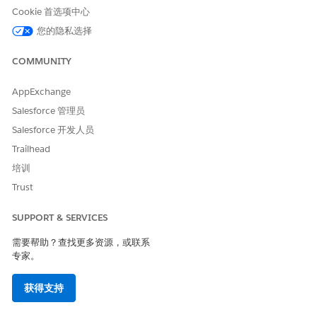
Cookie 首选项中心
不同的药物生成多个请求。如果没有为患者创建成员计划，代表可
以直接从护理计划登记者记录页面轻松创建成员计划。
您的隐私选择
药物权益验证应
COMMUNITY
对于手动验证请求，代表可以手动与付款人或结算机构联系，以获
AppExchange
取详细的承保范围信息，包括承保范围状态、共同付款、共同保险
和免赔额。但是，对于电子验证请求，Salesforce 通过 MuleSoft
Salesforce 管理员
与第三方结算机构或付款人集成。然后，结算中心进一步与付款人
Salesforce 开发人员
联系，并获取患者福利的详细信息。这种对准确福利汇总的即时访
Trailhead
问有助于代表生成福利包并与患者共享。
培训
使用 Einstein 生成式 AI 生成通话脚本和福利汇总
Trust
为了加速验证药房的好处，代表可以生成 AI 支持的呼叫脚本。该通
SUPPORT & SERVICES
话脚本包括所有缺失的承保范围字段，并在从付款人那里获取缺失
信息方面起着关键作用。此外，代表也可以生成患者药房好处的简
需要帮助？查找更多资源，或联系
明摘要。
专家。
药物权益验证数据模型
药物权益验证使用 FHIR-CARIN 和 NCPDP 一致的数据模型来
获得支持
存储数据，并使数据模型具有互操作性。