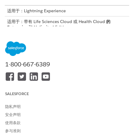
适用于：Lightning Experience
适用于：带有 Life Sciences Cloud 或 Health Cloud
的
Enterprise
和
Unlimited
Edition
药物权益验证在患者服务计划中起着至关重要的作用。验证患者的
利益是改善患者药物获取和依从性的关键，并提高患者疗效，尤其
是慢性病。药品制造商、提供商和药店可以使用该流程为患者及时
开具处方并给予正确的药物。
1-800-667-6389
检查实时药房好处的过程包括：
医药权益验证请求
代表可以使用引导流，通过向结算中心或付款人发起验证请求来无
SALESFORCE
缝验证药房的覆盖范围优势。医药权益验证支持两种类型的验证请
求。
隐私声明
电子验证请求
安全声明
手动验证请求
使用条款
验证请求包括有关患者、执业医师、药物和药房的信息。每个请求
参与准则
都为单个成员计划创建，代表可以在患者可用的任何成员计划下为