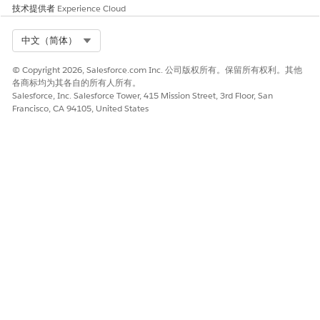
医药权益验证的组织设置
技术提供者
Experience Cloud
在使用药物权益验证之前，您必须通过完成向用户分配权限集、
配置设置实体、启用历史跟踪以及向特定对象添加选项列表值等
Select Org
中文（简体）
任务来准备您的组织。
© Copyright 2026, Salesforce.com Inc. 公司版权所有。保留所有权利。其他
权益验证请求
各商标均为其各自的所有人所有。
了解您的代表可以创建的两种类型的药房权益验证请求，以验证
Salesforce, Inc. Salesforce Tower, 415 Mission Street, 3rd Floor, San
患者的福利详细信息。
Francisco, CA 94105, United States
适用于医药权益验证的数据管理
为了帮助用户充分利用医药权益验证，请使用必要的数据配置您
的组织。对于患者，管理员必须设置自动填充到指导流中的数
据。对于药店、购买者计划、会员计划、产品、护理计划和相关
对象，管理员必须设置进一步用于创建验证请求的数据。
将药物权益验证添加到护理计划登记者记录页面
通过将
Flexcard 添加到护
PharmacyBenefitsVerification
理计划登记者记录页面，使个案经理能够验证药房福利覆盖范围
的详细信息。
药物效益验证
使用药物福利验证，定期检查患者是否有资格享受医疗保险下的
药物福利。验证可确保患者继续获得处方药的正确覆盖范围，而