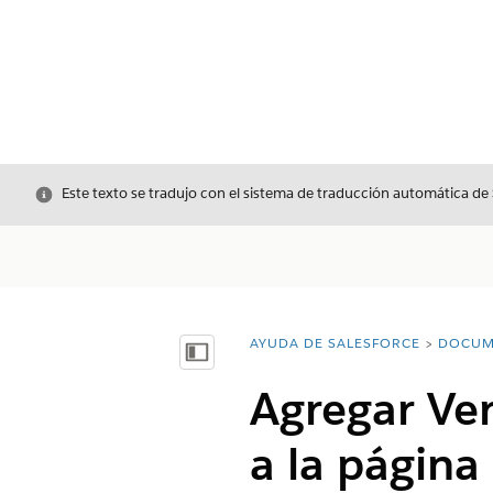
Cerrar
Este texto se tradujo con el sistema de traducción automática de
AYUDA DE SALESFORCE
DOCUM
Usted está aquí:
Mostrar índice de materias
Agregar Ver
a la página