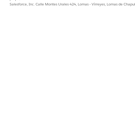
Salesforce, Inc. Calle Montes Urales 424, Lomas - Virreyes, Lomas de Chap
Usuario de OmniStudio
beneficios farmacéuticos,
instale OmniStudio
en su organizaci
ción, busque y seleccione
Afiliado del programa de cuidados
.
filiado de programa de cuidados.
seleccione
Modificar página
.
ard en un lugar apropiado del formato de página.
omendamos crear una ficha exclusiva en su página para esta Flexcar
xcard que colocó en la página.
del componente, en Nombre de Flexcard, seleccione
PharmacyBenefi