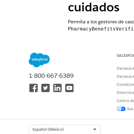
cuidados
Permita a los gestores de caso
PharmacyBenefitsVerifi
EDICIONES NECESARIAS
Disponible en: Lightning Experi
SALESFO
Disponible en:
Enterprise
Editio
Declaraci
1-800-667-6389
Declaraci
Condicio
Para modificar páginas:
Directric
Para agregar flexcards:
Centro de
Sus
Select Org
Español (México)