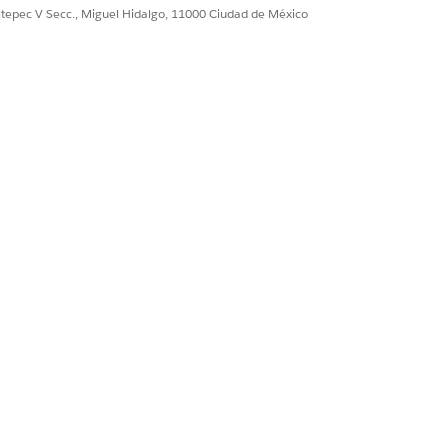
ultepec V Secc., Miguel Hidalgo, 11000 Ciudad de México
ón de Salesforce.
d y colocarla dentro de esa ficha.
tsVerification
.