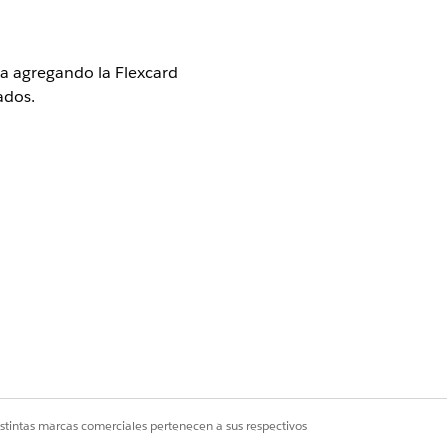
cia agregando la Flexcard
ados.
udio
istintas marcas comerciales pertenecen a sus respectivos