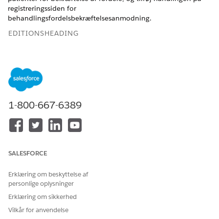
registreringssiden for
behandlingsfordelsbekræftelsesanmodning.
EDITIONSHEADING
Tilgængelig i: Lightning Experience
Tilgængelig i:
Enterprise
og
Ubegrænsede
versioner med
Health Cloud- eller Life Sciences Cloud-licenser og
Agentforce for Life Sciences Cloud eller Agentforce for
Health Cloud, Flex Credits Metering, Agentforce
1-800-667-6389
Medarbejderagent, Einstein GPT Platform, Einstein GPT
Copilot og Einstein GPT Promptkonstruktør-
tilføjelseslicenser
BRUGERTILLADELSER PÅKRÆVET
SALESFORCE
Hvis du vil bruge Agentforce:
Få adgang til
Erklæring om beskyttelse af
patientprogrammer ved
personlige oplysninger
brug af Einstein
Erklæring om sikkerhed
Hvis du vil administrere
Administrer
Vilkår for anvendelse
anmodninger om
Fordelsbekræftelse