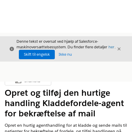
Denne tekst er oversat ved hjælp af Salesforce-
maskinoversættelsessystem. Du finder flere detaljer
her
.
Luk
Luk
Luk
Skift til engelsk
Ikke nu
Indhold
Vis indholdsfortegnelse
Opret og tilføj den hurtige
handling Kladdefordele-agent
for bekræftelse af mail
Opret en hurtig agenthandling for at kladde og sende mails til
patienter for bekræftelse af fordele, og tilføj handlingen på