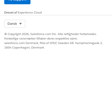
Fra Appstarter skal du finde og vælge
Bekræft
anmodninger om behandlingsfordele
.
Drevet af
Experience Cloud
Vælg en registrering for anmodning om bekræftelse af
behandlingsfordele.
Select Org
Dansk
Klik på
Rediger side
i Opsætning.
På siden Lighting App-konstruktør skal du vælge
© Copyright 2026, Salesforce.com Inc. Alle rettigheder forbeholdes.
komponenten Fremhævelsespanel og derefter klikke
Forskellige varemærker tilhører deres respektive ejere.
på
Tilføj handling
fra egenskabspanelet.
salesforce.com Danmark, filial af SFDC Sweden AB. Kampmannsgade 2,
Når du indlæser sidelayoutet for behandlingsfordele
1604 Copenhagen, Denmark
for bekræftelsesanmodninger for registrering for første
gang, skal du opgradere til dynamiske handlinger ved
at klikke på Opgrader nu.
I søgefeltet Handlinger skal du finde og vælge den
objektspecifikke hurtige handling
Draft Benefits
Reverification Email
og derefter klikke på
Tilføj filter
.
Sørg for, at filtertypen Registreringsfelt er valgt.
Vælg
Status
som feltet,
Er lig med
operatoren og
Venter
som værdien, og klik derefter på
Udført
.
Klik på
Tilføj filter
.
Vælg filtertypen
Avanceret
.
Klik på
Vælg
i Felt.