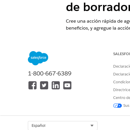
de borrado
Cree una acción rápida de age
beneficios, y agregue la acció
EDICIONES NECESARIAS
Disponible en: Lightning Experi
SALESFO
Disponible en: Ediciones
Enterp
Declaraci
for Life Sciences Cloud o Agent
1-800-667-6389
Copiloto Einstein GPT y Generad
Declaraci
Condicio
Directric
Para utilizar Agentforce:
Centro de
Sus
Para gestionar solicitudes de re
farmacia:
Select Org
Español