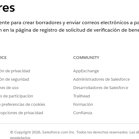
res
nte para crear borradores y enviar correos electrónicos a pac
n en la página de registro de solicitud de verificación de ben
ence
RCE
COMMUNITY
rise
y
Unlimited
con licencias Health Cloud o Life Sciences Cloud y
ón de privacidad
AppExchange
force for Health Cloud, Flex Credits Metering, Agentforce Employee
or de solicitudes Einstein GPT
ón de seguridad
Administradores de Salesforce
nes de uso
Desarrolladores de Salesforce
PERMISOS DE USUARIO NECESARIOS
es de participación
Trailhead
Acceder a programas de as
 preferencias de cookies
Formación
Einstein
 opciones de privacidad
Confianza
verificación de beneficios de
Gestionar Verificación de
© Copyright 2026, Salesforce.com Inc. Todos los derechos reservados. Las d
Y
propietarios.