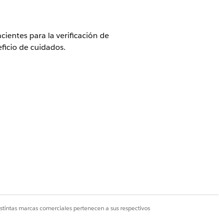
ientes para la verificación de
eficio de cuidados.
 licencias complementarias Agentforce
 Agent, Plataforma Einstein GPT,
istencia al paciente utilizando
 beneficios farmacéuticos
istintas marcas comerciales pertenecen a sus respectivos