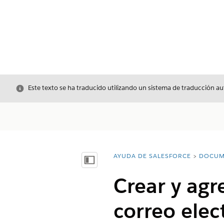
Cerrar
Este texto se ha traducido utilizando un sistema de traducción a
AYUDA DE SALESFORCE
DOCUM
Usted está aquí:
Mostrar índice de materias
Crear y agr
correo elec