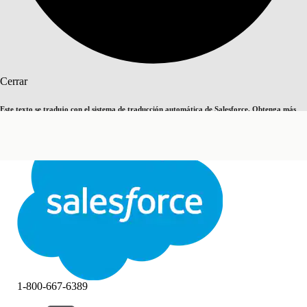
Buscar
Cerrar
Este texto se tradujo con el sistema de traducción automática de Salesforce. Obtenga más
Cambiar a inglés
Ahora no
detalles
aquí
.
Cerrar
Cerrar
1-800-667-6389