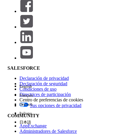
Filtrar por (0)
SELECCIONAR FILTROS
Agregar
Área de productos
Repercusión de función
SALESFORCE
Declaración de privacidad
Declaración de seguridad
English
Condiciones de uso
Directrices de participación
Français
Centro de preferencias de cookies
Deutsch
Sus opciones de privacidad
Edición
Italiano
COMMUNITY
日本語
AppExchange
Administradores de Salesforce