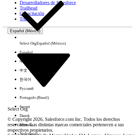
Desarrolladores de Salesforce
Trailhead
Experiencia
Capacitación
Trust
Español (México)
Borrar todo
Listo
Select Org
Español (México)
Español
中文（简体）
中文（繁體）
한국어
Русский
Português (Brasil)
Suomi
Select Org
Dansk
© Copyright 2026, Salesforce.com Inc. Todos los derechos
reservados. Las distintas marcas comerciales pertenecen a sus
Svenska
respectivos propietarios.
No hay resultados
Nederlands