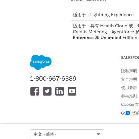
适用于：Lightning Experience
适用于：具有 Health Cloud 或 Life S
Credits Metering、Agentfor
Enterprise
和
Unlimited
Edition
SALESFO
要使用 Agentforce：
隐私声明
管理药房福利验证请求：
1-800-667-6389
安全声明
使用条款
参与准则
Cookie
在护理福利验证请求对象上创建
您
从“设置”中，在对象管理器
单击
按钮、链接和操作
，然
选择
客服人员快速操作
作为
Select Org
中文（简体）