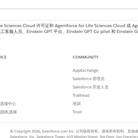
ciences Cloud 许可证和 Agentforce for Life Sciences Cloud 或 Agen
ce 员工客服人员、Einstein GPT 平台、Einstein GPT Co pilot 和 Ein
所需用户权限
RCE
COMMUNITY
使用 Einstein 访问患者支
AppExchange
管理药房权益验证
Salesforce 管理员
Salesforce 开发人员
与
Trailhead
以计划潜在客户身份访问患
 首选项中心
培训
客服人员快速操作。
的隐私选择
Trust
中，查找并选择
护理福利验证请求
。
后单击
新建操作
。
© Copyright 2026, Salesforce.com Inc. 公司版权所有。保留所
操作类型。
Salesforce, Inc. Salesforce Tower, 415 Mission Street, 3rd Floor, San Francis