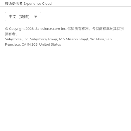
選取「
進階」
篩選類型。
技術提供者
Experience Cloud
在「欄位」中,按一下「
選取
」。
在「選取欄位」視窗中,從下拉式清單中選取「
記錄
」,然後
Select Org
中文（繁體）
選取「
相關照護福利驗證要求
」,然後選取「
照護福利驗證要
求名稱
」,然後按一下「
完成
」。
© Copyright 2026, Salesforce.com Inc. 保留所有權利。各個商標屬於其個別
選取「
不等於
」作為運算子,將值保持空白,然後按一下「
完
擁有者。
成
」。
Salesforce, Inc. Salesforce Tower, 415 Mission Street, 3rd Floor, San
Francisco, CA 94105, United States
針對「顯示元件時機」,選取「
所有篩選條件為 true
」,然後
按一下「
完成
」。
儲存您的變更,然後啟用頁面。
此文章是否解決您的問題？
請讓我們知道，以便我們改進！
是
否