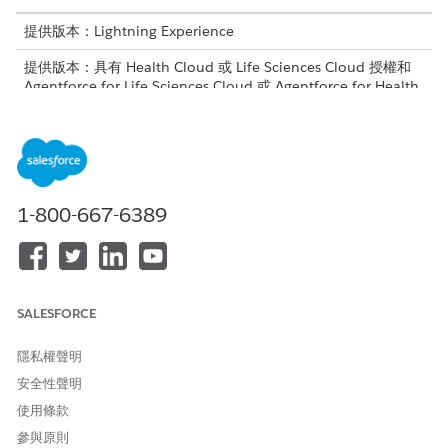
提供版本：Lightning Experience
提供版本：具有 Health Cloud 或 Life Sciences Cloud 授權和
Agentforce for Life Sciences Cloud 或 Agentforce for Health
Cloud、Flex Credits Metering、Agentforce Employee
Agent、Einstein GPT Platform、Einstein GPT Copilot 和
Einstein GPT 提示詞產生器附加授權的
Enterprise
和
Unlimited
Edition
需要的使用者權限
1-800-667-6389
若要使用 Agentforce:
使用 Einstein 存取病患支援計
畫
若要管理藥物福利重新驗證要
管理藥房福利驗證
SALESFORCE
求:
和
隱私權聲明
以計畫商機存取病患支援計畫
安全性聲明
在「照護福利驗證要求」物件上建立工作人員快速動作。
使用條款
進入「設定」,在「物件管理員」中尋找並選取「
照護福利驗
參與原則