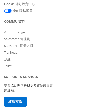
證要求
」。
Cookie 偏好設定中心
按一下「
按鈕、連結和動作
」,然後按一下「
新增動作
」。
您的隱私選擇
選取「
工作人員快速動作
」作為動作類型。
輸入「
」作為使用者說話方式。
草稿優惠重新驗證電子郵件
輸入「
」作為標籤。
COMMUNITY
草稿優惠重新驗證電子郵件
請儲存您的變更。
AppExchange
將「草稿福利重新驗證電子郵件」工作人員快速動作新增至照護
Salesforce 管理員
福利驗證要求記錄頁面。
進入 App Launcher,尋找並選取「
照護福利確認要求
」。
Salesforce 開發人員
選取照護福利驗證要求記錄。
Trailhead
進入「設定」,按一下「
編輯頁面
」。
訓練
在「Lighting 應用程式產生器」頁面上,選取「重點面板」
Trust
元件,然後從內容面板按一下「
新增動作
」。
當您第一次載入照護福利驗證要求記錄版面配置時,您必須按
SUPPORT & SERVICES
一下「立即升級」以升級至動態動作。
在「動作」搜尋欄位中,尋找並選取「
草稿優惠重新驗證電子
需要協助嗎？尋找更多資源或與專
郵件」
物件特定快速動作,然後按一下「
新增篩選條件
」。
家連線。
確定已選取「記錄欄位」篩選類型。
選取「
狀態
」作為欄位、
等於
運算子,以及「
暫停
」作為值,
取得支援
然後按一下「
完成
」。
按一下「
新增篩選條件
」。