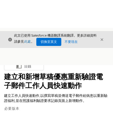
此文已使用 Salesforce 機器翻譯系統翻譯。更多詳細資料
結束
結束
結束
請參見
此處
。
切換至英文
不要現在
目錄
顯示目錄
建立和新增草稿優惠重新驗證電
子郵件工作人員快速動作
建立工作人員快速動作,以撰寫草稿並傳送電子郵件給病患以重新驗
證福利,並在照護福利驗證要求記錄頁面上新增動作。
必要版本