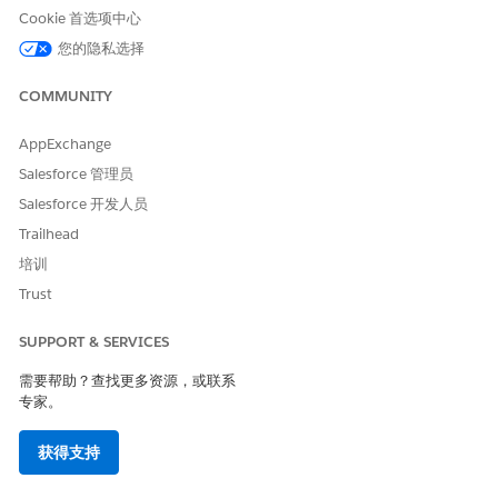
在计划中，选择患者购买的购买者计划。
Cookie 首选项中心
在付款人中，选择付款人组织的客户。
您的隐私选择
输入成员计划的生效日期。如有必要，输入计划的生效日
期。
COMMUNITY
选择“
活动”
作为状态。
在主要/次要/高级中，选择一个值来指示此计划是主要、次
AppExchange
要还是高级计划。
Salesforce 管理员
在与订阅者的关系中，选择值。
保存更改。
Salesforce 开发人员
Trailhead
创建标识符。
从应用程序启动程序中，查找并选择
标识符
。
培训
单击
新建
。
Trust
在父记录中，选择
成员计划
，并输入您为患者创建的成员计
划。
SUPPORT & SERVICES
在 ID 值中，输入特定于您的国家或地区的值。
输入源系统。
需要帮助？查找更多资源，或联系
保存更改。
专家。
获得支持
本文章是否解决您的问题？