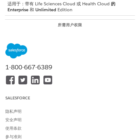
适用于：带有 Life Sciences Cloud 或 Health Cloud
的
Enterprise
和
Unlimited
Edition
所需用户权限
创建成员计划记录：
Health Cloud Starter（适用于
Life Sciences Cloud）权限集
或者
Health Cloud
1-800-667-6389
Foundation（适用于 Health
Cloud）权限集
在创建成员计划之前，请为患者创建个人客户记录。
创建成员计划。
SALESFORCE
从应用程序启动程序中，查找并选择
成员计划
。
单击
新建
。
隐私声明
输入成员计划的名称。
安全声明
在成员中，选择患者。
使用条款
输入成员编号。
参与准则
输入小组编号。