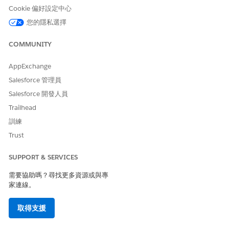
在「支付者」中,選取支付者組織的帳戶。
Cookie 偏好設定中心
輸入成員計畫生效的日期。視需要輸入計畫生效的期限日
您的隱私選擇
期。
選取「
已啟用
」作為狀態。
COMMUNITY
在「主要/次要/長期」中,選取值以表示此計畫是主要、次要
或次要計畫。
AppExchange
在「與訂閱者關係」中,選取值。
Salesforce 管理員
請儲存您的變更。
Salesforce 開發人員
建立識別碼。
Trailhead
進入 App Launcher,尋找並選取「
識別碼
」。
按一下「
新增
」。
訓練
在父系記錄中,選取「
成員計畫
」,然後輸入您為病患建立的
Trust
成員計畫。
在「識別碼值」中,輸入您國家或地區特有的值。
SUPPORT & SERVICES
輸入來源系統。
請儲存您的變更。
需要協助嗎？尋找更多資源或與專
家連線。
取得支援
此文章是否解決您的問題？