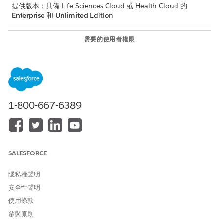
提供版本：具備 Life Sciences Cloud 或 Health Cloud 的
Enterprise
和
Unlimited
Edition
需要的使用者權限
若要建立成員計畫記錄:
Health Cloud Starter (適用於
Life Sciences Cloud) 權限集
或
Health Cloud Foundation
1-800-667-6389
(適用於 Health Cloud) 權限集
在您建立成員計畫之前,請為病患建立個人帳戶記錄。
建立成員計畫。
SALESFORCE
進入 App Launcher,尋找並選取「
成員計畫
」。
按一下「
新增
」。
輸入成員計畫的名稱。
隱私權聲明
在「成員」中,選取病患。
安全性聲明
輸入成員編號。
使用條款
輸入群組編號。
參與原則
在「計畫」中,選取病患購買的買家計畫。