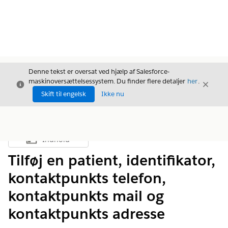
Denne tekst er oversat ved hjælp af Salesforce-
maskinoversættelsessystem. Du finder flere detaljer
her
.
Luk
Luk
Luk
Skift til engelsk
Ikke nu
Indhold
Vis indholdsfortegnelse
Tilføj en patient, identifikator,
kontaktpunkts telefon,
kontaktpunkts mail og
kontaktpunkts adresse