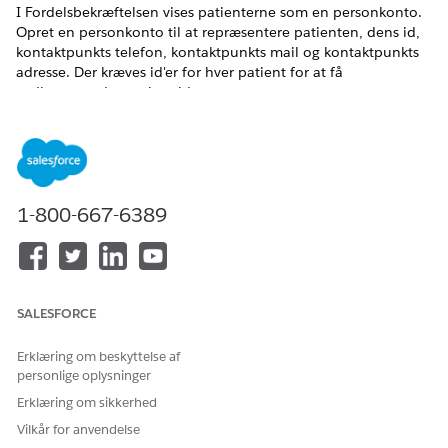
I Fordelsbekræftelsen vises patienterne som en personkonto.
Opret en personkonto til at repræsentere patienten, dens id,
kontaktpunkts telefon, kontaktpunkts mail og kontaktpunkts
adresse. Der kræves id'er for hver patient for at få
vedkommendes patient-id.
EDITIONSHEADING
Tilgængelig i: Lightning Experience
Tilgængelig i:
Enterprise
og
Unlimited
Edition med Life
1-800-667-6389
Sciences Cloud eller Health Cloud
BRUGERTILLADELSER PÅKRÆVET
Hvis du vil oprette en konto:
Tilladelsessættet Health
SALESFORCE
Cloud Starter (til Life
Sciences Cloud)
Erklæring om beskyttelse af
personlige oplysninger
ELLER
Erklæring om sikkerhed
Tilladelsessættet Health
Vilkår for anvendelse
Cloud Foundation (for