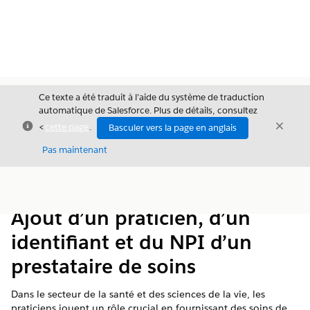
Ce texte a été traduit à l’aide du système de traduction
automatique de Salesforce. Plus de détails, consultez
Fermer
Ferme
<
cette page
.
Basculer vers la page en anglais
Fermer
Pas maintenant
Table des
Afficher la table des matières
matières
Ajout d’un praticien, d’un
identifiant et du NPI d’un
prestataire de soins
Dans le secteur de la santé et des sciences de la vie, les
praticiens jouent un rôle crucial en fournissant des soins de