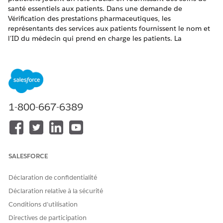
santé essentiels aux patients. Dans une demande de
Vérification des prestations pharmaceutiques, les
représentants des services aux patients fournissent le nom et
l'ID du médecin qui prend en charge les patients. La
Vérification des prestations pharmaceutiques utilise un ID
numérique pour spécifier un médecin. Aux États-Unis, cet ID
est le National Provider Identifier (NPI), mais vous pouvez le
remplacer par l'ID utilisé dans votre pays ou région.
ÉDITIONS REQUISES
1-800-667-6389
Disponible avec : Lightning Experience
Disponible avec : éditions
Enterprise
et
Unlimited
avec Life
Sciences Cloud ou Health Cloud
SALESFORCE
AUTORISATIONS UTILISATEUR REQUISES
Déclaration de confidentialité
Pour créer des
Ensemble d'autorisations
Déclaration relative à la sécurité
enregistrements de compte :
Health Cloud Starter (pour
Conditions d’utilisation
Life Sciences Cloud)
Directives de participation
OU