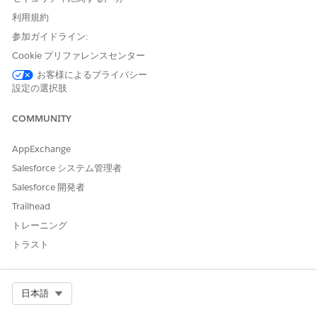
ット
利用規約
識別子レコードを作成する
「薬剤給付確認の管理」権限
参加ガイドライン:
セット
Cookie プリファレンスセンター
ヘルスケア提供者 npi レコー
お客様によるプライバシー
「Health Cloud Starter」
設定の選択肢
ドを作成する
(Life Sciences Cloud の場合)
または「Health Cloud の基
盤」 (Health Cloud の場合)
COMMUNITY
権限セット
AppExchange
個人取引先を作成する前に、[個人取引先] ページレイアウトで [メ
Salesforce システム管理者
ール] 項目を追加していることを確認します。
Salesforce 開発者
個人取引先レコードの識別子の関連リストを作成します。薬剤給
Trailhead
付確認では、各医師レコードに識別子が必要です。この識別子に
トレーニング
より、確認要請の医師 ID が入力されます。各医師に割り当てられ
た国民提供者識別子の識別子を表すヘルスケア提供者 NPI を作成
トラスト
します。
薬剤給付確認では、医師は個人取引先レコードとして表されま
す。
Select Org
日本語
アプリケーションランチャーで、
[取引先]
を見つけて選択しま