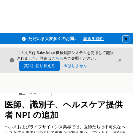
ただいま大変多くのお問い合わせをいただいており、ご連絡までにお時間を頂戴しております
続きを読む
Clo
この文章は Salesforce 機械翻訳システムを使用して翻訳
されました。詳細は
こちら
をご参照ください。
閉じる
閉じ
閉じる
英語に切り替える
今はしません
目次
目次を表示
医師、識別子、ヘルスケア提供
者 NPI の追加
ヘルスおよびライフサイエンス業界では、医師たちは不可欠なヘ
ルスケアを患者に提供して重要な役割を果たしています。薬剤給