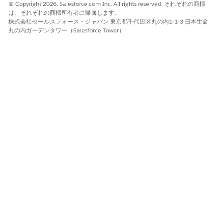
© Copyright 2026, Salesforce.com Inc. All rights reserved. それぞれの商標
す。
は、それぞれの商標所有者に帰属します。
[新規]
をクリックします。
株式会社セールスフォース・ジャパン 東京都千代田区丸の内1-1-3 日本生命
レコード タイプとして
[個人取引先]
を選択し、
[次へ]
をクリ
丸の内ガーデンタワー（Salesforce Tower）
ックします。
姓と名を入力します。
誕生日、メール、電話を入力します。
性別を選択します。
変更を保存します。
[識別子] 関連リストで、
[新規]
をクリックします。
[ID 値] に、国または地域に固有の医師の国内提供者 ID を入力
します。
ソースシステムを入力します。
たとえば、「Infinitus」とします。
変更を保存します。
ヘルスケア提供者 NPI を作成します。
アプリケーションランチャーで、
[ヘルスケア提供者 NPI]
を見つけて選択します。
[新規]
をクリックします。
名前を入力します。
[NPI 種別] を選択します。
[取引先] で、以前に医師用に作成した個人取引先を選択し