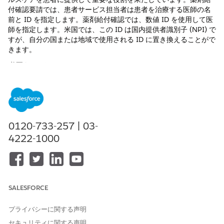
付確認要請では、患者サービス担当者は患者を治療する医師の名
前と ID を指定します。薬剤給付確認では、数値 ID を使用して医
師を指定します。米国では、この ID は国内提供者識別子 (NPI) で
すが、自分の国または地域で使用される ID に置き換えることがで
きます。
必要なエディション
使用可能なインターフェース: Lightning Experience
使用可能なエディション: Life Sciences CloudまたはHealth
Cloudが付属する
Enterprise
Editionおよび
Unlimited
Edition
0120-733-257 | 03-
4222-1000
必要なユーザー権限
取引先レコードを作成する
「Health Cloud Starter」
(Life Sciences Cloud の場合)
権限セット
SALESFORCE
または
プライバシーに関する声明
「Health Cloud の基盤」
(Health Cloud の場合) 権限セ
セキュリティに関する声明